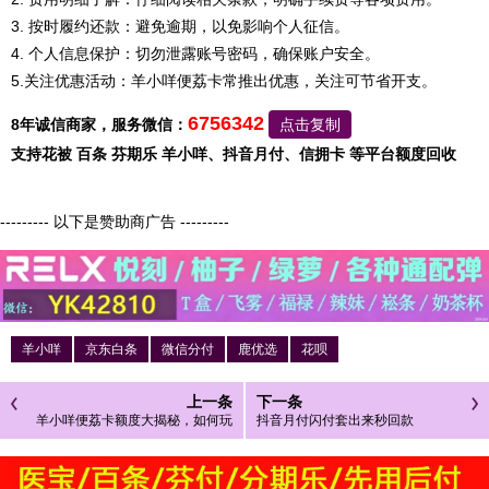
3. 按时履约还款：避免逾期，以免影响个人征信。
4. 个人信息保护：切勿泄露账号密码，确保账户安全。
5.关注优惠活动：羊小咩便荔卡常推出优惠，关注可节省开支。
6756342
8年诚信商家，服务微信：
点击复制
支持花被 百条 芬期乐 羊小咩、抖音月付、信拥卡 等平台额度回收
--------- 以下是赞助商广告 ---------
羊小咩
京东白条
微信分付
鹿优选
花呗
上一条
下一条
羊小咩便荔卡额度大揭秘，如何玩
抖音月付闪付套出来秒回款
转你的信用额度？