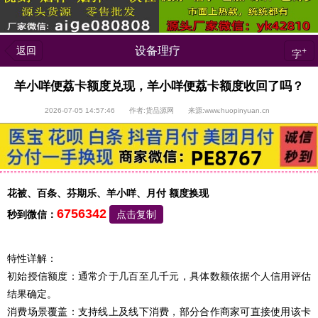
返回
设备理疗
+
字
羊小咩便荔卡额度兑现，羊小咩便荔卡额度收回了吗？
2026-07-05 14:57:46 作者:货品源网 来源:www.huopinyuan.cn
花被、百条、芬期乐、羊小咩、月付 额度换现
6756342
秒到微信：
点击复制
特性详解：
初始授信额度：通常介于几百至几千元，具体数额依据个人信用评估
结果确定。
消费场景覆盖：支持线上及线下消费，部分合作商家可直接使用该卡