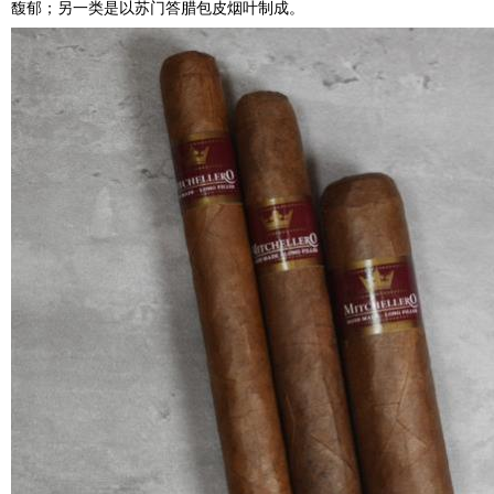
馥郁；另一类是以苏门答腊包皮烟叶制成。