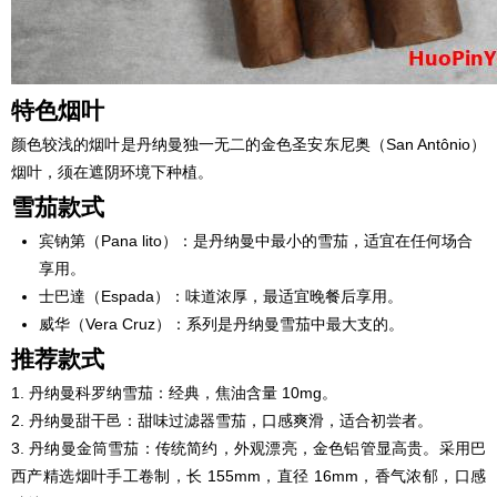
特色烟叶
颜色较浅的烟叶是丹纳曼独一无二的金色圣安东尼奥（San Antônio）
烟叶，须在遮阴环境下种植。
雪茄款式
宾钠第（Pana lito）：是丹纳曼中最小的雪茄，适宜在任何场合
享用。
士巴達（Espada）：味道浓厚，最适宜晚餐后享用。
威华（Vera Cruz）：系列是丹纳曼雪茄中最大支的。
推荐款式
1. 丹纳曼科罗纳雪茄：经典，焦油含量 10mg。
2. 丹纳曼甜干邑：甜味过滤器雪茄，口感爽滑，适合初尝者。
3. 丹纳曼金筒雪茄：传统简约，外观漂亮，金色铝管显高贵。采用巴
西产精选烟叶手工卷制，长 155mm，直径 16mm，香气浓郁，口感