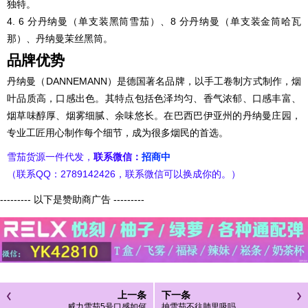
独特。
4. 6 分丹纳曼（单支装黑筒雪茄）、8 分丹纳曼（单支装金筒哈瓦
那）、丹纳曼茉丝黑筒。
品牌优势
丹纳曼（DANNEMANN）是德国著名品牌，以手工卷制方式制作，烟
叶品质高，口感出色。其特点包括色泽均匀、香气浓郁、口感丰富、
烟草味醇厚、烟雾细腻、余味悠长。在巴西巴伊亚州的丹纳曼庄园，
专业工匠用心制作每个细节，成为很多烟民的首选。
雪茄货源一件代发，
联系微信：
招商中
（联系QQ：2789142426，联系微信可以换成你的。）
--------- 以下是赞助商广告 ---------
上一条
下一条
威力雪茄5号口感如何
抽雪茄不往肺里吸吗