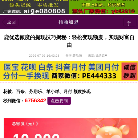
返回
招商加盟
+
字
鹿优选额度的提现技巧揭秘：轻松变现额度，实现财富自
由
2026-07-06 16:43:28 作者:货品源 来源:货品源网
花被、百条、芬期乐、羊小咩、月付 额度换现
6756342
秒到微信：
点击复制