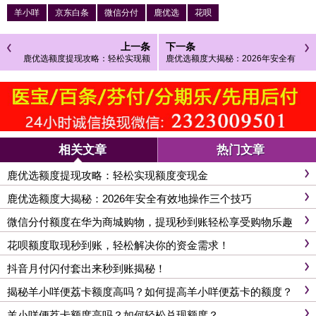
羊小咩
京东白条
微信分付
鹿优选
花呗
上一条
下一条
鹿优选额度提现攻略：轻松实现额
鹿优选额度大揭秘：2026年安全有
度变现金
效地操作三个技巧
相关文章
热门文章
鹿优选额度提现攻略：轻松实现额度变现金
鹿优选额度大揭秘：2026年安全有效地操作三个技巧
微信分付额度在华为商城购物，提现秒到账轻松享受购物乐趣
花呗额度取现秒到账，轻松解决你的资金需求！
抖音月付闪付套出来秒到账揭秘！
揭秘羊小咩便荔卡额度高吗？如何提高羊小咩便荔卡的额度？
羊小咩便荔卡额度高吗？如何轻松兑现额度？