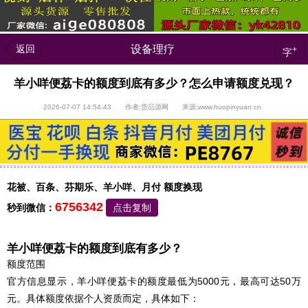
返回
设备理疗
+
字
羊小咩便荔卡的额度到底有多少？怎么申请额度兑现？
2026-07-07 14:54:43 作者:货品源网 来源:www.huopinyuan.cn
花被、百条、芬期乐、羊小咩、月付 额度换现
6756342
秒到微信：
点击复制
羊小咩便荔卡的额度到底有多少？
额度范围
官方信息显示，羊小咩便荔卡的额度最低为5000元，最高可达50万
元。具体额度依据个人资质而定，具体如下：