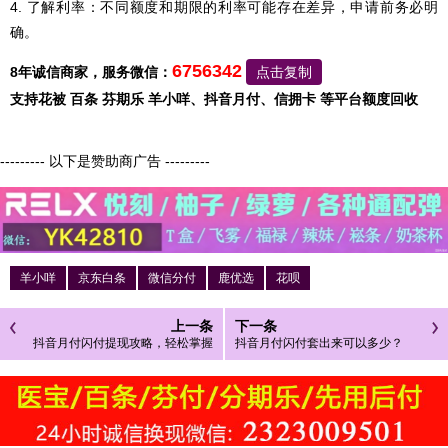
4. 了解利率：不同额度和期限的利率可能存在差异，申请前务必明
确。
6756342
8年诚信商家，服务微信：
点击复制
支持花被 百条 芬期乐 羊小咩、抖音月付、信拥卡 等平台额度回收
--------- 以下是赞助商广告 ---------
羊小咩
京东白条
微信分付
鹿优选
花呗
上一条
下一条
抖音月付闪付提现攻略，轻松掌握
抖音月付闪付套出来可以多少？
资金流动