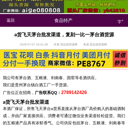
返回
食品特产
+
字
a货飞天茅台批发渠道，复刻一比一茅台酒货源
2026-07-07 18:41:48 作者:货品源货源网 来源:货品源货源网
我公司有茅台酒、五粮液、剑南春、国窖等名酒供应。
我们是贵州茅台镇白酒工厂一手货源。
2789142426
广告位正在招商，
广告联系QQ：
a货飞天茅台批发渠道
本酒厂保证，所售飞天茅台a货系直接从茅台酒厂高价购入的基础酒制
成，并由厂家直接供应。消费者可通过微信业务渠道轻松提货。我们
的五粮液产品具有浓郁香气。公司供应包括茅台、五粮液、剑南春等