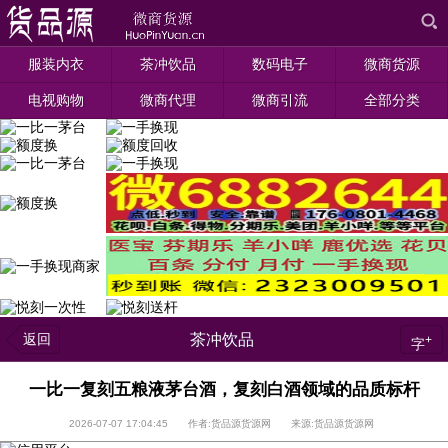
服装内衣
茶冲饮品
数码电子
微商货源
电视购物
微商代理
微商引流
全部分类
返回
茶冲饮品
+
字
一比一复刻五粮液茅台酒，复刻白酒领域的品质标杆
2026-07-07 17:04:45 作者:货品源货源网 来源:货品源货源网