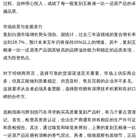
过程。这种用心投入，成就了每一瓶
复刻
五粮液一比一还原产品的卓
越品质。
市场前景与发展潜力
复刻
白酒市场增长势头强劲。据统计，过去三年该领域的复合增长率
达到28.7%，预计未来五年仍将保持20%以上的增速。其中，
复刻
五
粮液一比一还原类产品因其较高的品牌溢价能力和稳定的品质表现，
成为投资热点。
对于经销商而言，选择可靠的货源渠道至关重要。市场上供应商众
多，但真正能做到质量稳定、供货及时、售后完善的企业并不多见。
这就要求从业者必须具备慧眼，选择那些拥有深厚技术积累和良好口
碑的合作方。
选购指南与辨别技巧在寻求购买高质量
复刻
产品时，有几个要点需谨
记。首先，检查其资质认证，合法生产商通常持有相应的生产许可证
和质检报告。其次，通过嗅觉和味觉来辨别，上乘的复刻五粮液一比
一还原产品应拥有清晰的香气层次。再者，细致观察包装细节，正品