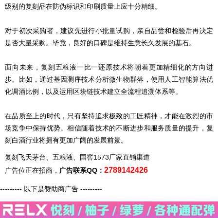
级别的
复刻
品在防伪标识和印刷质量上应十分精细。
对于初次采购者，建议先进行小批量试购，亲自品尝和检验后再决定
是否大量采购。毕竟，良好的口碑是维持生意长久发展的基石。
面向未来，
复刻
五粮液一比一还原技术将朝着更加精细化的方向进
步。比如，通过基因测序技术分析微生物群落，使用人工智能算法优
化调酒比例，以及运用区块链技术建立全流程追溯体系等。
在品质至上的时代，只有坚持追求极致的工匠精神，才能在激烈的市
场竞争中保持优势。相信随着技术的不断进步和服务质量的提升，
复
刻
白酒行业将拥有更加广阔的发展前景。
复刻飞天茅台、五粮液、国窖1573厂家直销渠道
2789142426
广告位正在招商，
广告联系QQ：
--------- 以下是赞助商广告 ---------