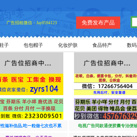
欢
免费发布产品
广告招租微信：Jay0594123
鞋子
包包帽子
化妆护肤
食品特产
数码
男性滋补佳品,吃一粒做七次也不累
电视广告同款通便胶囊专治便