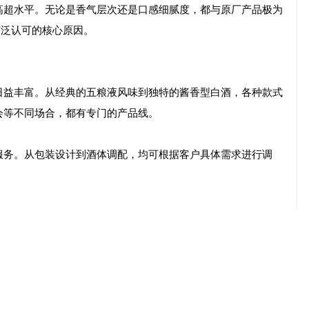
高超水平。无论是香气层次还是口感细腻度，都与原厂产品极为
广泛认可的核心原因。
日益丰富。从经典的五粮液风味到独特的酱香型白酒，各种款式
会等不同场合，都有专门的产品线。
服务。从包装设计到酒体调配，均可根据客户具体需求进行调
本高的问题。而A货名酒直销渠道模式则彻底打破了这一局限。
运营成本，又提高了供货效率。
助力。如今，无论消费者身处何地，都能轻松享受到优质的白酒