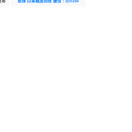
发布
医保 白条额度回收 微信：zyrs104