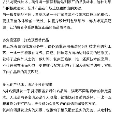
古法与现代技术，确保每一滴酒都能达到原厂的品质标准。这种对细
节的极致追求，是其产品在市场上脱颖而出的关键。
与一般复刻品不同，复刻名酒一手厂家货源不仅追求口感上的相似，
更注重整体体验的一致性。从瓶身设计到包装细节，都力求完美还
原，让消费者享受到接近正品的高品质体验。
多角度还原，打造顶级替代品
在五粮液白酒批发业务中，铭心酒业运用先进的分析技术和调和工
艺。一比一五粮液在香气、口感、回味等方面均达到极高的还原度，
获得了业内外人士的一致好评。
复刻
五粮液一比一还原技术的应用，
不仅停留在表面相似，更在核心配方上进行了深入研究与调整，实现
了内在品质的高度匹配。
多元化产品线，满足个性化需求
A货名酒批发一手货源覆盖多种知名品牌，满足不同消费者的特定需
求。无论是商务宴请还是个人收藏，都能找到合适的选择。一比一五
粮液作为主打产品，更是成为众多客户的首选高端替代方案。
复刻
白酒批发业务的拓展，也推动了相关配套服务的完善。从定制包