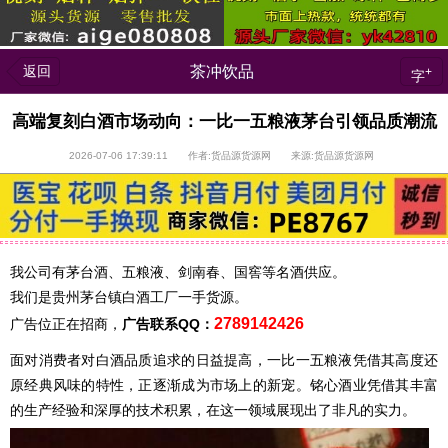
返回
茶冲饮品
+
字
高端复刻白酒市场动向：一比一五粮液茅台引领品质潮流
2026-07-06 17:39:11 作者:货品源货源网 来源:货品源货源网
我公司有茅台酒、五粮液、剑南春、国窖等名酒供应。
我们是贵州茅台镇白酒工厂一手货源。
2789142426
广告位正在招商，
广告联系QQ：
面对消费者对白酒品质追求的日益提高，一比一五粮液凭借其高度还
原经典风味的特性，正逐渐成为市场上的新宠。铭心酒业凭借其丰富
的生产经验和深厚的技术积累，在这一领域展现出了非凡的实力。