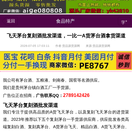
返回
食品特产
+
字
飞天茅台复刻酒批发渠道，一比一A货茅台酒拿货渠道
2026-07-05 17:03:11 作者:货品源货源网 来源:货品源货源网
我公司有茅台酒、五粮液、剑南春、国窖等名酒供应。
我们是贵州茅台镇白酒工厂一手货源。
2789142426
广告位正在招商，
广告联系QQ：
飞天茅台复刻酒批发渠道
我们专注于提供高品质的A货飞天茅台，以及复刻飞天茅台的进货渠
道。2023年推荐以下五个复刻茅台一手货源供应商，供应批发各类高
端复刻白酒、
复刻
真茅台、A货茅台飞天、精品白酒、A货飞天茅台、