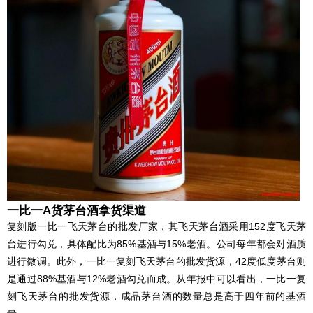
一比一A货茅台酒拿货渠道
复刻版一比一飞天茅台的批发厂家，其飞天茅台酒采用152度飞天茅
台进行勾兑，具体配比为85%基酒与15%老酒。公司每年都会对酒质
进行微调。此外，一比一复刻飞天茅台的批发货源，42度低度茅台则
是通过88%基酒与12%老酒勾兑而成。从年报中可以看出，一比一复
刻飞天茅台的批发货源，成品茅台酒的数量总是高于四年前的基酒