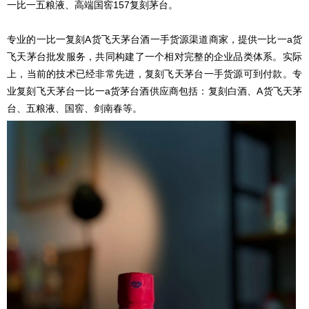
一比一五粮液、高端国窖157
复刻
茅台。
专业的一比一复刻A货飞天茅台酒一手货源渠道商家，提供一比一a货
飞天茅台批发服务，共同构建了一个相对完整的企业品类体系。实际
上，当前的技术已经非常先进，
复刻
飞天茅台一手货源可到付款。专
业复刻飞天茅台一比一a货茅台酒供应商包括：
复刻
白酒、A货飞天茅
台、五粮液、国窖、剑南春等。