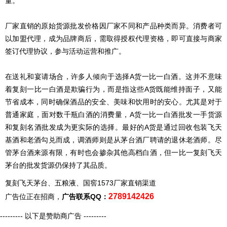
量。
厂家直销的原始货源批发价格因厂家不同和产品种类而异。消费者可
以加盟代理，成为品牌商后，需取得授权代理资格，即可直接与商家
签订代理协议，参与活动运营和推广。
在送礼和宴请场合，许多人倾向于选择A货一比一白酒。这并不意味
着
复刻
一比一白酒是欺骗行为，而是指这些A货既能维持面子，又能
节省成本，同时确保酒品的安全、美味和饮用时的安心。尤其是对于
普通家庭，面对数千瓶白酒的消费量，A货一比一白酒批发一手货源
和
复刻
名酒批发成为更实际的选择。最好的A货是通过回收包装飞天
基酒和老酒勾兑而成，调酒师则是从茅台酒厂聘请的退休老酒师。尽
管茅台酒来源有限，有时也会掺杂其他高档白酒，但一比一复刻飞天
茅台的批发货源仍保持了其品质。
复刻飞天茅台、五粮液、国窖1573厂家直销渠道
2789142426
广告位正在招商，
广告联系QQ：
--------- 以下是赞助商广告 ---------