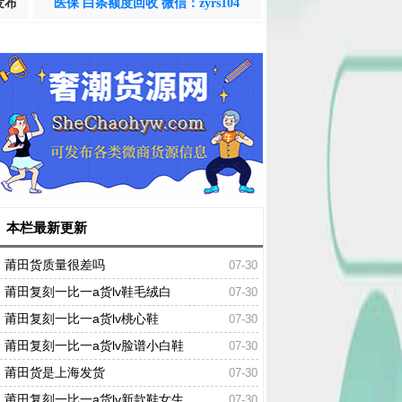
发布
医保 白条额度回收 微信：zyrs104
本栏最新更新
莆田货质量很差吗
07-30
莆田复刻一比一a货lv鞋毛绒白
07-30
莆田复刻一比一a货lv桃心鞋
07-30
莆田复刻一比一a货lv脸谱小白鞋
07-30
莆田货是上海发货
07-30
莆田复刻一比一a货lv新款鞋女生
07-30