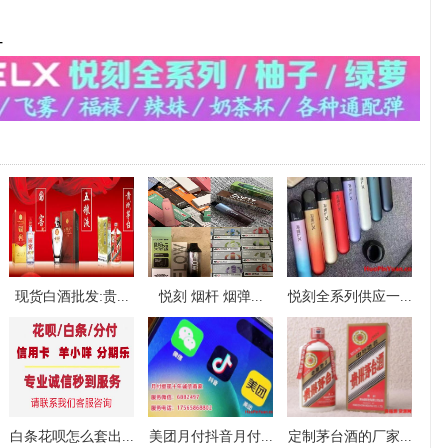
-
现货白酒批发:贵...
悦刻 烟杆 烟弹...
悦刻全系列供应一...
白条花呗怎么套出...
美团月付抖音月付...
定制茅台酒的厂家...