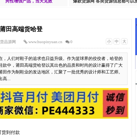
男性增强产品，当天见效
爆款货源网 各类货源信息都可以
莆田高端货哈登
小
中
大
货品源网
www.huopinyuan.cn
0
在，人们对鞋子的追求也日益升级。作为篮球界的佼佼者，哈登的
鞋款中，莆田高端货哈登以其出色的品质和时尚的设计赢得了广大
莆田作为制鞋业的发达地区，汇聚了一批优秀的设计师和工艺师。
...
可货到付款