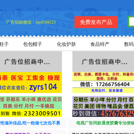
欢迎
免费发布产品
广告招租微信：Jay0594123
鞋子
包包帽子
化妆护肤
食品特产
数码
男性滋补佳品,吃一粒做七次也不累
电视广告同款通便胶囊专治便