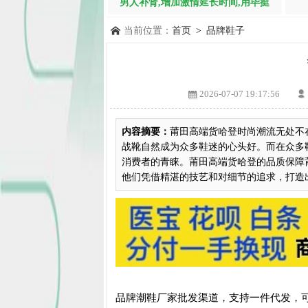
男人补肾,增加激情延长时间,用毕挺
当前位置：
首页
>
品牌鞋子
2026-07-07 19:17:56
内容摘要：
莆田高端货哈登时尚潮流无处不
战靴自然成为众多鞋迷的心头好。而在众多
消费者的青睐。莆田高端货哈登的品质保障
他们凭借精湛的技艺和对细节的追求，打造出高
品牌潮鞋厂家批发渠道，支持一件代发，