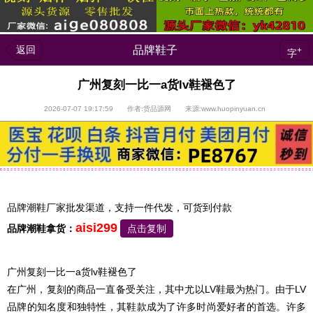
返回
品牌鞋子
+
字
广州复刻一比一a货lv鞋褪色了
2026-07-07 19:17:59 作者:货品源网 来源:www.huopinyuan.cn
品牌潮鞋厂家批发渠道，支持一件代发，可货到付款
aisi299
品牌潮鞋拿货：
点击复制
广州复刻一比一a货lv鞋褪色了
在广州，复刻的商品一直备受关注，其中尤以LV鞋最为热门。由于LV
品牌的知名度和独特性，其鞋款成为了许多时尚爱好者的首选。许多