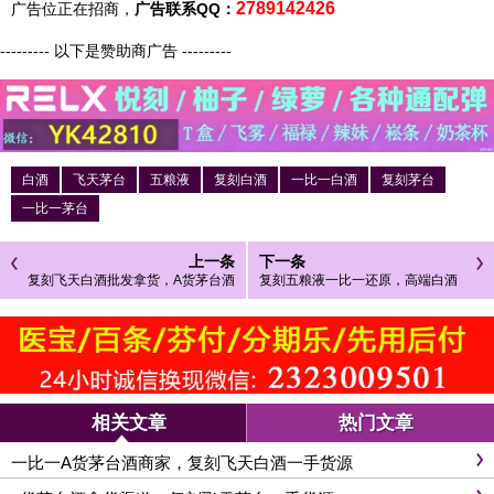
2789142426
广告位正在招商，
广告联系QQ：
--------- 以下是赞助商广告 ---------
白酒
飞天茅台
五粮液
复刻白酒
一比一白酒
复刻茅台
一比一茅台
上一条
下一条
复刻飞天白酒批发拿货，A货茅台酒
复刻五粮液一比一还原，高端白酒
拿货渠道
复刻工艺市场前景分析
相关文章
热门文章
一比一A货茅台酒商家，复刻飞天白酒一手货源