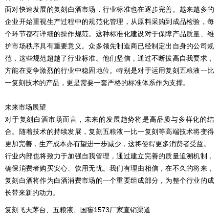
面对快速发展的
复刻
白酒市场，行业标准也在逐步完善。越来越多的
企业开始重视生产过程中的规范化管理，从原料采购到成品检验，每
个环节都有详细的操作规范。这种标准化建设对于保障产品质量、维
护市场秩序具有重要意义。众多领先制造商已经制定出自身的公司规
范，这些规范超越了行业标准。他们坚信，通过不断拔高自我要求，
方能在竞争激烈的行业中稳固地位。特别是对于运用
复刻
五粮液一比
一复刻技术的产品，更是需要一套严格的标准体系作为支撑。
未来市场展望
对于
复刻
白酒市场而言，未来的发展趋势将是高品质与多样化的结
合。随着技术的持续发展，
复刻
五粮液一比一复刻等高端技术将变得
更加完善，生产成本亦有望进一步减少，这将使得更多消费者受益。
行业内部也将致力于加强自我管理，通过建立完善的质量追溯机制，
确保消费者购买安心、饮用无忧。我们有理由相信，在不久的将来，
复刻
白酒将作为白酒消费市场的一个重要组成部分，为整个行业的成
长带来新的动力。
复刻飞天茅台、五粮液、国窖1573厂家直销渠道