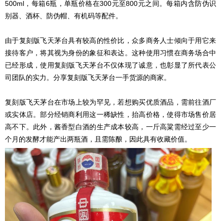
500ml，每箱6瓶，单瓶价格在300元至800元之间。每箱内含防伪识
别器、酒杯、防伪帽、有机码等配件。
由于复刻版飞天茅台具有较高的性价比，众多商务人士倾向于用它来
接待客户，将其视为身份的象征和表达。这种使用习惯在商务场合中
已经形成，使用复刻版飞天茅台不仅体现了诚意，也彰显了所代表公
司团队的实力。分享复刻版飞天茅台一手货源的商家。
复刻版飞天茅台在市场上较为罕见，若想购买优质酒品，需前往酒厂
或实体店。部分经销商利用这一稀缺性，抬高价格，使得市场售价居
高不下。此外，酱香型白酒的生产成本较高，一斤高粱需经过至少一
个月的发酵才能产出两瓶酒，且需陈酿，因此具有收藏价值。