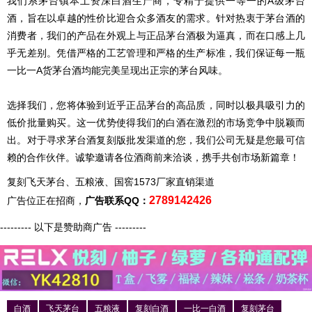
我们系茅台镇本土资深白酒生产商，专精于提供一等一的A级茅台
酒，旨在以卓越的性价比迎合众多酒友的需求。针对热衷于茅台酒的
消费者，我们的产品在外观上与正品茅台酒极为逼真，而在口感上几
乎无差别。凭借严格的工艺管理和严格的生产标准，我们保证每一瓶
一比一A货茅台酒均能完美呈现出正宗的茅台风味。
选择我们，您将体验到近乎正品茅台的高品质，同时以极具吸引力的
低价批量购买。这一优势使得我们的白酒在激烈的市场竞争中脱颖而
出。对于寻求茅台酒复刻版批发渠道的您，我们公司无疑是您最可信
赖的合作伙伴。诚挚邀请各位酒商前来洽谈，携手共创市场新篇章！
复刻飞天茅台、五粮液、国窖1573厂家直销渠道
2789142426
广告位正在招商，
广告联系QQ：
--------- 以下是赞助商广告 ---------
白酒
飞天茅台
五粮液
复刻白酒
一比一白酒
复刻茅台