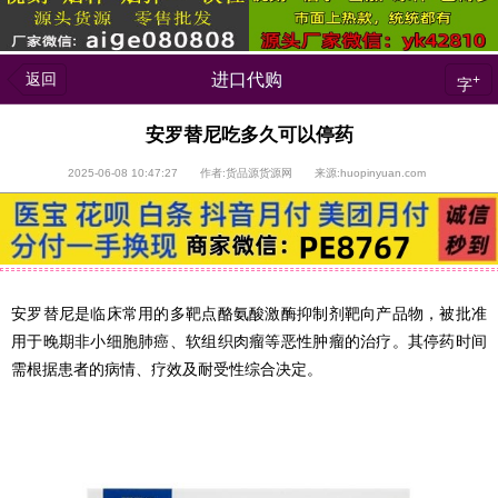
返回
进口代购
+
字
安罗替尼吃多久可以停药
2025-06-08 10:47:27 作者:货品源货源网 来源:huopinyuan.com
安罗替尼是临床常用的多靶点酪氨酸激酶抑制剂靶向产品物，被批准
用于晚期非小细胞肺癌、软组织肉瘤等恶性肿瘤的治疗。其停药时间
需根据患者的病情、疗效及耐受性综合决定。