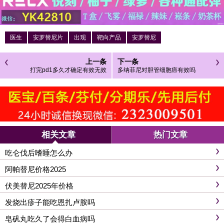
医生
安罗替尼片
出现
靶向产品
安罗替尼
上一条
下一条
打完pd1多久才确定有效无效
多纳菲尼对胆管细胞癌有效吗
相关文章
热门文章
吃仑伐后嗜睡怎么办
阿帕替尼价格2025
伏美替尼2025年价格
发烧出疹子能吃恩扎卢胺吗
皂矾丸吃久了会得白血病吗