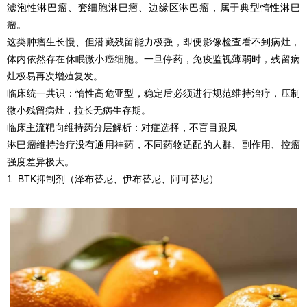
滤泡性淋巴瘤、套细胞淋巴瘤、边缘区淋巴瘤，属于典型惰性淋巴
瘤。
这类肿瘤生长慢、但潜藏残留能力极强，即便影像检查看不到病灶，
体内依然存在休眠微小癌细胞。一旦停药，免疫监视薄弱时，残留病
灶极易再次增殖复发。
临床统一共识：惰性高危亚型，稳定后必须进行规范维持治疗，压制
微小残留病灶，拉长无病生存期。
临床主流靶向维持药分层解析：对症选择，不盲目跟风
淋巴瘤维持治疗没有通用神药，不同药物适配的人群、副作用、控瘤
强度差异极大。
1. BTK抑制剂（泽布替尼、伊布替尼、阿可替尼）