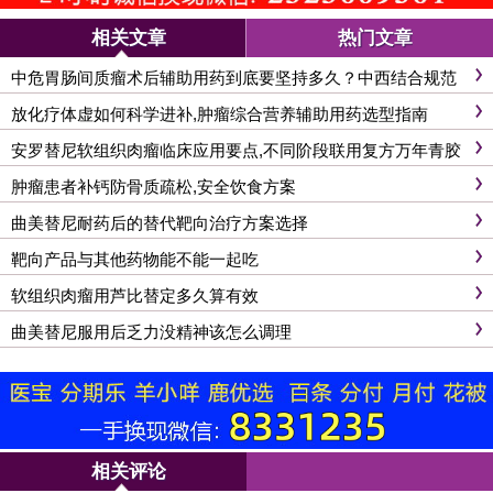
相关文章
热门文章
中危胃肠间质瘤术后辅助用药到底要坚持多久？中西结合规范
方案
放化疗体虚如何科学进补,肿瘤综合营养辅助用药选型指南
安罗替尼软组织肉瘤临床应用要点,不同阶段联用复方万年青胶
囊分析
肿瘤患者补钙防骨质疏松,安全饮食方案
曲美替尼耐药后的替代靶向治疗方案选择
靶向产品与其他药物能不能一起吃
软组织肉瘤用芦比替定多久算有效
曲美替尼服用后乏力没精神该怎么调理
相关评论