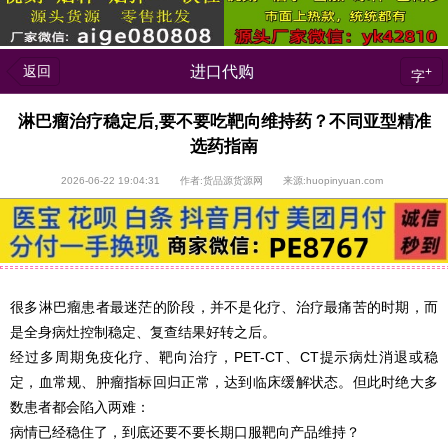
返回
进口代购
+
字
淋巴瘤治疗稳定后,要不要吃靶向维持药？不同亚型精准
选药指南
2026-06-22 19:04:31 作者:货品源货源网 来源:huopinyuan.com
很多淋巴瘤患者最迷茫的阶段，并不是化疗、治疗最痛苦的时期，而
是全身病灶控制稳定、复查结果好转之后。
经过多周期免疫化疗、靶向治疗，PET-CT、CT提示病灶消退或稳
定，血常规、肿瘤指标回归正常，达到临床缓解状态。但此时绝大多
数患者都会陷入两难：
病情已经稳住了，到底还要不要长期口服靶向产品维持？