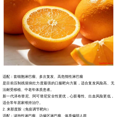
适配：套细胞淋巴瘤、多次复发、高危惰性淋巴瘤
是目前压制残留病灶力度最强的口服靶向方案，适合复发风险高、无
法耐受移植、中老年体质患者。
新一代泽布替尼、阿可替尼安全性更优，心脏毒性、出血风险更低，
适合常年居家维持治疗。
2. 来那度胺（免疫调节靶向）
适配：滤泡性淋巴瘤、边缘区淋巴瘤、体质偏弱人群