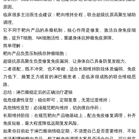
原因。
临床很多主治医生会建议：靶向维持全程，联合超级抗原高聚生辅助
调理。
它不同于靶向产品的杀瘤机制，核心作用是修复、激活自身免疫细
胞，提升T细胞、NK细胞活性，重建身体抗肿瘤免疫屏障。
简单理解：
靶向产品负责压制残存肿瘤细胞；
超级抗原高聚生负责修复免疫漏洞、让身体自己具备防复发能力。
二者搭配，既不冲突、也不堆砌，适合长期维持阶段体质偏弱、免疫
力低下、频繁乏力感冒的淋巴瘤患者，是临床很成熟的联合维稳思
路。
总结：淋巴瘤稳定后的正确治疗逻辑
低危侵袭性亚型：稳住即可，定期复查，无需过度维持；
高危惰性亚型：必须规范靶向维持，切勿擅自停药；
长期维持阶段：在规范靶向产品物基础上，配合免疫修复调理，补齐
免疫短板，最大程度降低远期复发风险。
如果你目前处于淋巴瘤病情稳定期，不清楚自己是否需要维持、不知
道适配哪种靶向产品、想了解免疫调理方案是否适合自己，可以留言