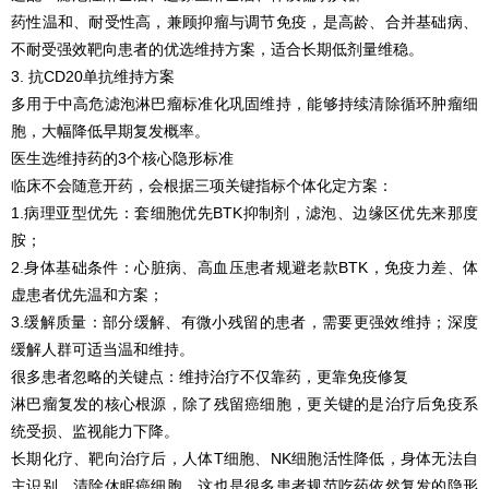
药性温和、耐受性高，兼顾抑瘤与调节免疫，是高龄、合并基础病、
不耐受强效靶向患者的优选维持方案，适合长期低剂量维稳。
3. 抗CD20单抗维持方案
多用于中高危滤泡淋巴瘤标准化巩固维持，能够持续清除循环肿瘤细
胞，大幅降低早期复发概率。
医生选维持药的3个核心隐形标准
临床不会随意开药，会根据三项关键指标个体化定方案：
1.病理亚型优先：套细胞优先BTK抑制剂，滤泡、边缘区优先来那度
胺；
2.身体基础条件：心脏病、高血压患者规避老款BTK，免疫力差、体
虚患者优先温和方案；
3.缓解质量：部分缓解、有微小残留的患者，需要更强效维持；深度
缓解人群可适当温和维持。
很多患者忽略的关键点：维持治疗不仅靠药，更靠免疫修复
淋巴瘤复发的核心根源，除了残留癌细胞，更关键的是治疗后免疫系
统受损、监视能力下降。
长期化疗、靶向治疗后，人体T细胞、NK细胞活性降低，身体无法自
主识别、清除休眠癌细胞，这也是很多患者规范吃药依然复发的隐形