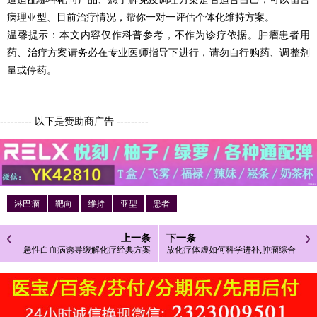
病理亚型、目前治疗情况，帮你一对一评估个体化维持方案。
温馨提示：本文内容仅作科普参考，不作为诊疗依据。肿瘤患者用
药、治疗方案请务必在专业医师指导下进行，请勿自行购药、调整剂
量或停药。
--------- 以下是赞助商广告 ---------
淋巴瘤
靶向
维持
亚型
患者
上一条
下一条
急性白血病诱导缓解化疗经典方案
放化疗体虚如何科学进补,肿瘤综合
解析（适用人群+疗效特点）
营养辅助用药选型指南