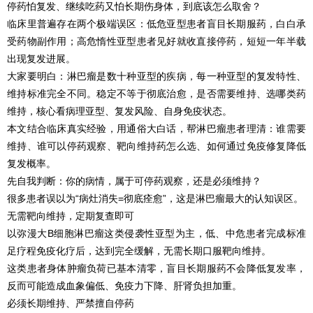
停药怕复发、继续吃药又怕长期伤身体，到底该怎么取舍？
临床里普遍存在两个极端误区：低危亚型患者盲目长期服药，白白承
受药物副作用；高危惰性亚型患者见好就收直接停药，短短一年半载
出现复发进展。
大家要明白：淋巴瘤是数十种亚型的疾病，每一种亚型的复发特性、
维持标准完全不同。稳定不等于彻底治愈，是否需要维持、选哪类药
维持，核心看病理亚型、复发风险、自身免疫状态。
本文结合临床真实经验，用通俗大白话，帮淋巴瘤患者理清：谁需要
维持、谁可以停药观察、靶向维持药怎么选、如何通过免疫修复降低
复发概率。
先自我判断：你的病情，属于可停药观察，还是必须维持？
很多患者误以为“病灶消失=彻底痊愈”，这是淋巴瘤最大的认知误区。
无需靶向维持，定期复查即可
以弥漫大B细胞淋巴瘤这类侵袭性亚型为主，低、中危患者完成标准
足疗程免疫化疗后，达到完全缓解，无需长期口服靶向维持。
这类患者身体肿瘤负荷已基本清零，盲目长期服药不会降低复发率，
反而可能造成血象偏低、免疫力下降、肝肾负担加重。
必须长期维持、严禁擅自停药