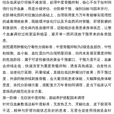
结合临床诊疗经验不难发现，处理中度骨髓抑制，核心不在于短时间
强行拉升血象，而是分级评估、分阶梯干预，做到治标与固本并行。
在阶梯化西药对症施治的基础上，合理联用复方万年青能够实现理想
的减毒增效效果，既能缓冲放化疗以及升血西药对骨髓、肝肾脏腑的
刺激损伤，优化体内造血微环境，还能稳步改善患者身体状态，让整
个血象调控过程更温和稳妥，避开单一西药强效干预带来的各类隐
患。
按照通用肿瘤化疗毒性分级标准，中度骨髓抑制为2级造血损伤，中性
粒细胞、血小板、血红蛋白均出现明显回落，但尚未发展至重度抑制
的危急阶段，属于可逆性极强的黄金干预窗口。干预力度不足，血象
会持续走低，快速演变为重度骨髓抑制，诱发高热感染、自发性出
血，迫使化疗延期、药量缩减，直接拉低抗肿瘤治疗效果；而干预过
度，外源药物持续刺激骨髓，会大量消耗患者体能，大幅降低身体耐
受度。依托分阶梯方案，搭配复方万年青协同调理，是当下临床认可
度很高的规范化安全方案。
第一阶梯：无症状中度抑制，基础养护搭配固本调理
针对仅血象数值达标中度标准，无发热乏力、牙龈出血、皮下瘀斑等
不适，精神与肝肾功能状态良好的患者，无需仓促使用强效造血针