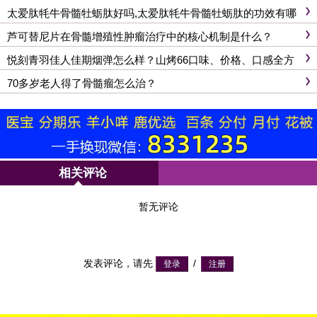
功效
太爱肽牦牛骨髓牡蛎肽好吗,太爱肽牦牛骨髓牡蛎肽的功效有哪
些
芦可替尼片在骨髓增殖性肿瘤治疗中的核心机制是什么？
悦刻青羽佳人佳期烟弹怎么样？山烤66口味、价格、口感全方
位解析
70多岁老人得了骨髓瘤怎么治？
相关评论
暂无评论
发表评论，请先
/