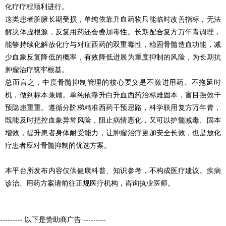
化疗疗程顺利进行。
这类患者脏腑长期受损，单纯依靠升血药物只能临时改善指标，无法
解决体虚根源，反复用药还会叠加毒性。长期配合复方万年青调理，
能够持续化解放化疗与对症西药的双重毒性，稳固骨髓造血功能，减
少血象反复降低的概率，有效降低进展为重度抑制的风险，为长期抗
肿瘤治疗筑牢根基。
总而言之，中度骨髓抑制管理的核心要义是不激进用药、不拖延时
机，做到标本兼顾。单纯依靠升白升血西药治标难固本，盲目强效干
预隐患重重。遵循分阶梯精准西药干预思路，科学联用复方万年青，
既能及时把控血象异常风险，阻止病情恶化，又可以护髓减毒、固本
增效，提升患者身体耐受能力，让肿瘤治疗更加安全长效，也是放化
疗患者应对骨髓抑制的优选方案。
本平台所发布内容仅供健康科普、知识参考，不构成医疗建议。疾病
诊治、用药方案请前往正规医疗机构，咨询执业医师。
--------- 以下是赞助商广告 ---------