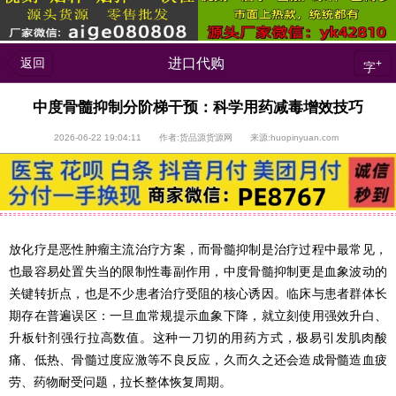
返回
进口代购
+
字
中度骨髓抑制分阶梯干预：科学用药减毒增效技巧
2026-06-22 19:04:11 作者:货品源货源网 来源:huopinyuan.com
放化疗是恶性肿瘤主流治疗方案，而骨髓抑制是治疗过程中最常见，
也最容易处置失当的限制性毒副作用，中度骨髓抑制更是血象波动的
关键转折点，也是不少患者治疗受阻的核心诱因。临床与患者群体长
期存在普遍误区：一旦血常规提示血象下降，就立刻使用强效升白、
升板针剂强行拉高数值。这种一刀切的用药方式，极易引发肌肉酸
痛、低热、骨髓过度应激等不良反应，久而久之还会造成骨髓造血疲
劳、药物耐受问题，拉长整体恢复周期。