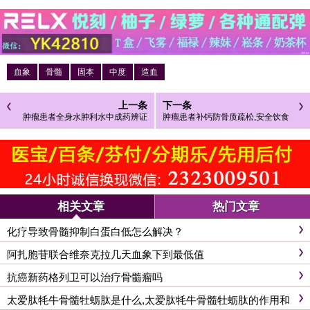
血象
骨髓
固本
中度
造血
上一条
下一条
肿瘤患者全身水肿利水中成药辨证
肿瘤患者补钙防骨质疏松,安全饮食
应用,分证型联合用药解析
方案
相关文章
热门文章
化疗导致骨髓抑制白蛋白低怎么解决？
阿扎胞苷联合维奈克拉几天血象下到最低值
抗癌新药格列卫可以治疗骨髓瘤吗
太爱肽牦牛骨髓牡蛎肽是什么,太爱肽牦牛骨髓牡蛎肽的作用和