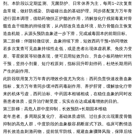
剂。本阶段以定期监测、无菌防护、日常休养为主，每周1~2次复查
血常规，做好防感染、防磕碰出血的基础护理。同步搭配复方万年青
进行固本调理，借助药物扶正护髓的作用，消解放化疗残留毒素对骨
髓造血干细胞的持续侵害，从内部改良造血环境，助力骨髓自主恢复
造血机能，从源头预防血象进一步下滑，完成减毒固本的前期目标。
第二阶梯：伴随轻微症状、血象持续下滑，短效西药干预+协同增效
若多次复查可见血象持续性走低，或是患者出现体虚易累、免疫力变
差、零星瘀斑等轻微表现，便可启用短效升白、升血小板药物针对性
干预，坚持小剂量、短疗程原则，指标回升即刻停药，杜绝长期用药
产生的副作用。
此阶段联用复方万年青的增效价值尤为突出：西药负责快速改善血象
指标，复方万年青同步缓冲西药毒副作用、养护肝肾，缓解放化疗带
来的机体亏虚，西药治标、中药固本相辅相成，在稳住血象的同时改
善患者体质，提升治疗耐受度，实实在在达成减毒增效的目的。
第三阶梯：高危人群中度抑制，长效预防+长期固本维稳
老年患者、多周期反复化疗、基础体质虚弱、过往多次出现重度骨髓
抑制的高危人群，中度阶段的血象极容易断崖式下跌。临床可酌情选
用长效造血刺激药物，提前筑牢防线，规避血象骤降风险，保障后续