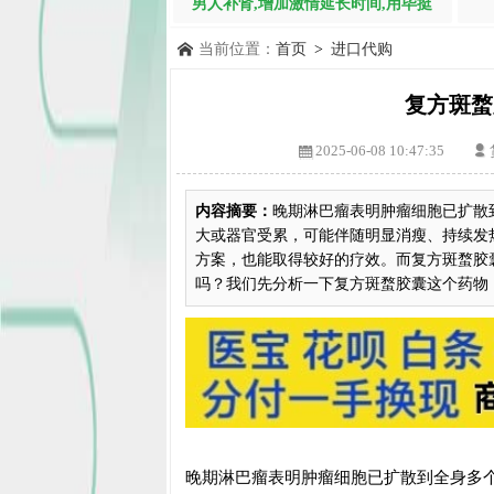
男人补肾,增加激情延长时间,用毕挺
当前位置：
首页
>
进口代购
复方斑蝥
2025-06-08 10:47:35
内容摘要：
晚期淋巴瘤表明肿瘤细胞已扩散
大或器官受累，可能伴随明显消瘦、持续发
方案，也能取得较好的疗效。而复方斑蝥胶
吗？我们先分析一下复方斑蝥胶囊这个药物，由
晚期淋巴瘤表明肿瘤细胞已扩散到全身多