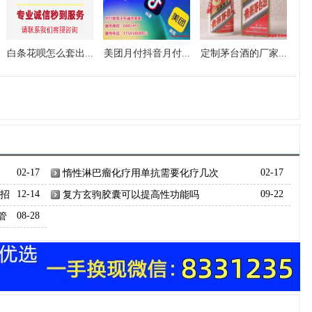
白条花呗怎么套出...
美团月付抖音月付...
定制茅台酒的厂家...
02-17
惰性淋巴瘤化疗用单抗需要化疗几次
02-17
囊招
12-14
复方玄驹胶囊可以提高性功能吗
09-22
管
08-28