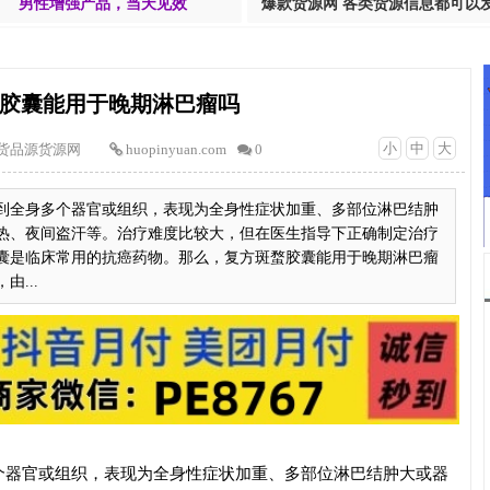
男性增强产品，当天见效
爆款货源网 各类货源信息都可以
胶囊能用于晚期淋巴瘤吗
小
中
大
货品源货源网
huopinyuan.com
0
到全身多个器官或组织，表现为全身性症状加重、多部位淋巴结肿
热、夜间盗汗等。治疗难度比较大，但在医生指导下正确制定治疗
囊是临床常用的抗癌药物。那么，复方斑蝥胶囊能用于晚期淋巴瘤
...
个器官或组织，表现为全身性症状加重、多部位淋巴结肿大或器