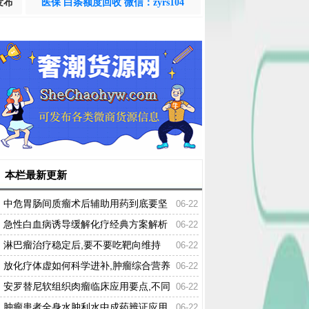
发布
医保 白条额度回收 微信：zyrs104
本栏最新更新
中危胃肠间质瘤术后辅助用药到底要坚
06-22
持多久？中西结合规范方案
急性白血病诱导缓解化疗经典方案解析
06-22
（适用人群+疗效特点）
淋巴瘤治疗稳定后,要不要吃靶向维持
06-22
药？不同亚型精准选药指南
放化疗体虚如何科学进补,肿瘤综合营养
06-22
辅助用药选型指南
安罗替尼软组织肉瘤临床应用要点,不同
06-22
阶段联用复方万年青胶囊分析
肿瘤患者全身水肿利水中成药辨证应用,
06-22