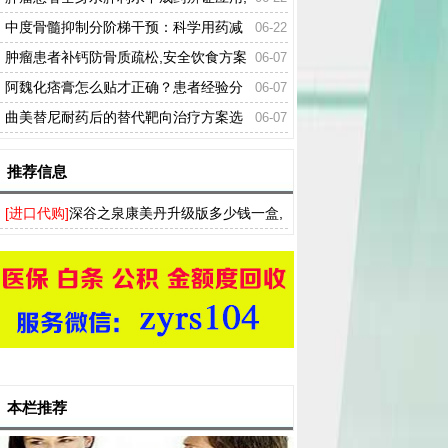
分证型联合用药解析
中度骨髓抑制分阶梯干预：科学用药减
06-22
毒增效技巧
肿瘤患者补钙防骨质疏松,安全饮食方案
06-07
阿魏化痞膏怎么贴才正确？患者经验分
06-07
享
曲美替尼耐药后的替代靶向治疗方案选
06-07
择
推荐信息
[进口代购]
深谷之泉康美丹升级版多少钱一盒,
使用深谷之泉康美丹效果曝光
本栏推荐