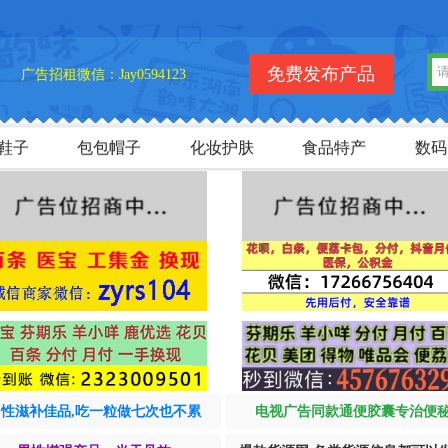
欢迎
免费发布产品
广告招租微信：Jay0594123
鞋子
包包帽子
化妆护肤
食品特产
数码
男性滋补佳品,吃一粒做七次也不累
电视广告同款通便胶囊专治便