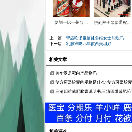
复刻一比一茅台 ...
悦刻柚子绿萝通配...
上一篇：
肾癌吃汤臣倍健多维女士能吃吗
下一篇：
乳腺癌吃几年依西美坦好
相关文章
美华罗是靶向产品物吗
复方斑蝥胶囊的规格是什么?复方斑蝥胶
全国经销商
三清四维减肥胶囊说明书,三清四维减肥药
用吗
相关评论