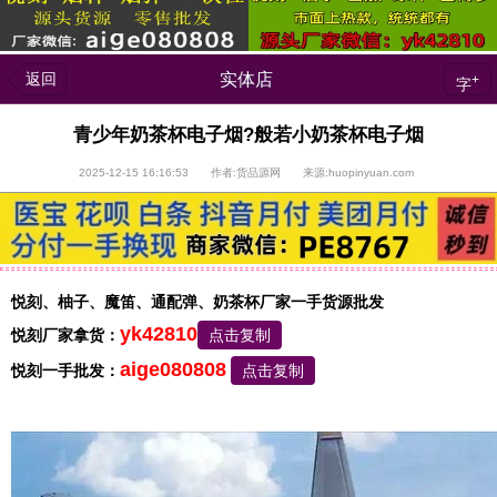
返回
实体店
+
字
青少年奶茶杯电子烟?般若小奶茶杯电子烟
2025-12-15 16:16:53 作者:货品源网 来源:huopinyuan.com
悦刻、柚子、魔笛、通配弹、奶茶杯厂家一手货源批发
yk42810
悦刻厂家拿货：
点击复制
aige080808
悦刻一手批发：
点击复制