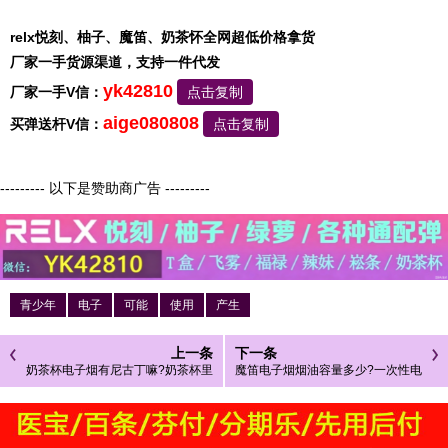
relx悦刻、柚子、魔笛、奶茶怀全网超低价格拿货
厂家一手货源渠道，支持一件代发
yk42810
厂家一手V信：
点击复制
aige080808
买弹送杆V信：
点击复制
--------- 以下是赞助商广告 ---------
青少年
电子
可能
使用
产生
上一条
下一条
奶茶杯电子烟有尼古丁嘛?奶茶杯里
魔笛电子烟烟油容量多少?一次性电
真的有钱吗
子烟烟油容量