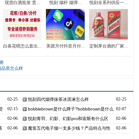
现货白酒批发:贵...
悦刻 烟杆 烟弹...
悦刻全系列供应一...
白条花呗怎么套出...
美团月付抖音月付...
定制茅台酒的厂家...
测
子烟品质怎么样
02-25
悦刻四代烟弹抹茶冰淇淋怎么样
02-25
货
02-15
bobblebrown是什么牌子?bobbibrown是什么
02-07
档次
02-06
悦刻青羽、幻影、幻影pro和宙斯有什么区
02-06
别？
感
02-06
魔笛五代电子烟一支多少钱？产品特点与性
02-06
价比评估