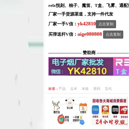
relx悦刻、柚子、魔笛、T盒、飞雾、通
厂家一手货源渠道，支持一件代发
yk42810
厂家一手V信：
点击复制
aige080808
买弹送杆V信：
点击复制
----------------------- 赞助商 ----------------------
标签：
产品
云木
木纹
系列
五代