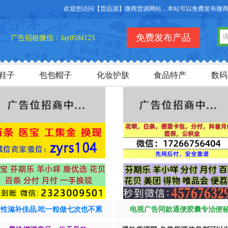
欢迎您访问【货品源】微商货源网站，本站可以免费发布微商货源
免费发布产品
广告招租微信：Jay0594123
鞋子
包包帽子
化妆护肤
食品特产
数码
男性滋补佳品,吃一粒做七次也不累
电视广告同款通便胶囊专治便