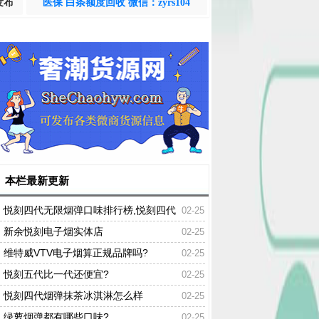
发布
医保 白条额度回收 微信：zyrs104
本栏最新更新
悦刻四代无限烟弹口味排行榜,悦刻四代
02-25
口味推荐
新余悦刻电子烟实体店
02-25
维特威VTV电子烟算正规品牌吗?
02-25
悦刻五代比一代还便宜?
02-25
悦刻四代烟弹抹茶冰淇淋怎么样
02-25
绿萝烟弹都有哪些口味?
02-25