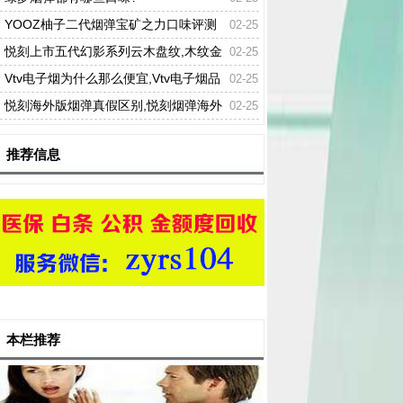
YOOZ柚子二代烟弹宝矿之力口味评测
02-25
悦刻上市五代幻影系列云木盘纹,木纹金
02-25
属机身
Vtv电子烟为什么那么便宜,Vtv电子烟品
02-25
质怎么样
悦刻海外版烟弹真假区别,悦刻烟弹海外
02-25
版购买渠道
推荐信息
本栏推荐