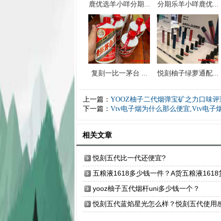
鹿优选羊小咩分期...
分期乐羊小咩鹿优...
复刻一比一茅台 ...
悦刻柚子绿萝通配...
上一篇：
YOOZ柚子二代烟弹宝矿之力口味评
下一篇：
Vtv电子烟为什么那么便宜,Vtv电
相关文章
悦刻五代比一代还便宜?
五粮液1618多少钱一件？A货五粮液1618
源渠道
yooz柚子五代烟杆uni多少钱一个？
悦刻五代蓝焰星光怎么样？悦刻五代使用
受