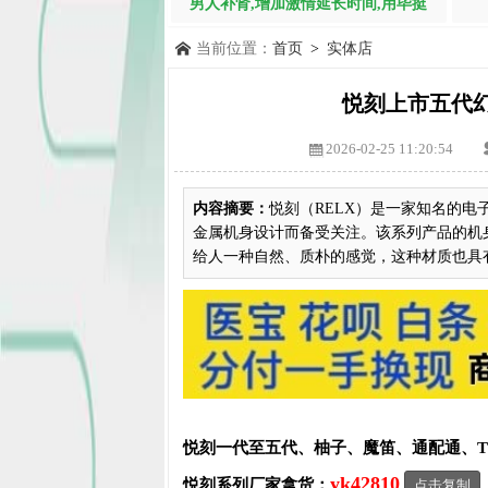
男人补肾,增加激情延长时间,用毕挺
当前位置：
首页
>
实体店
悦刻上市五代
2026-02-25 11:20:54
内容摘要：
悦刻（RELX）是一家知名的电
金属机身设计而备受关注。该系列产品的机
给人一种自然、质朴的感觉，这种材质也具有较
悦刻一代至五代、柚子、魔笛、通配通、
yk42810
悦刻系列厂家拿货：
点击复制