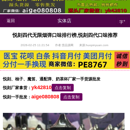
返回
实体店
+
字
悦刻四代无限烟弹口味排行榜,悦刻四代口味推荐
2026-02-25 11:21:54 作者:货品源网 来源:huopinyuan.com
悦刻、柚子、魔笛、通配弹、奶茶杯厂家一手货源批发
yk42810
悦刻厂家拿货：
点击复制
aige080808
悦刻一手批发：
点击复制