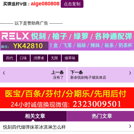
aige080808
买弹送杆V信：
点击复制
--------- 以下是赞助商广告 ---------
四代
口味
消费者
无限
烟草味
上一条
下一条
没有了
新余悦刻电子烟实体店
相关文章
热门文章
悦刻四代烟弹抹茶冰淇淋怎么样