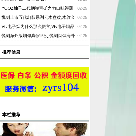
YOOZ柚子二代烟弹宝矿之力口味评测
02-25
悦刻上市五代幻影系列云木盘纹,木纹金
02-25
属机身
Vtv电子烟为什么那么便宜,Vtv电子烟品
02-25
质怎么样
悦刻海外版烟弹真假区别,悦刻烟弹海外
02-25
版购买渠道
推荐信息
本栏推荐