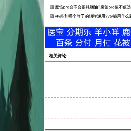
魔笛pro会不会很耗烟油?魔笛pro值不值选
购?
vtv能和哪个牌子的烟弹通用?vtv能用什么
子的烟弹?
相关评论