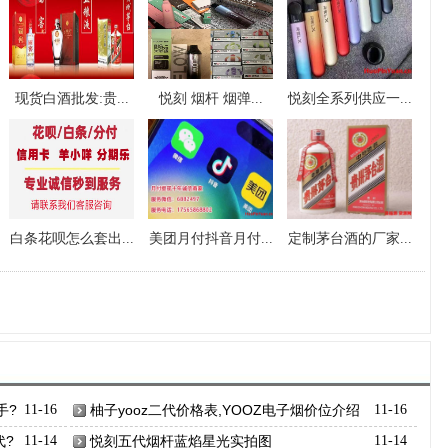
现货白酒批发:贵...
悦刻 烟杆 烟弹...
悦刻全系列供应一...
白条花呗怎么套出...
美团月付抖音月付...
定制茅台酒的厂家...
手?
11-16
柚子yooz二代价格表,YOOZ电子烟价位介绍
11-16
代?
11-14
悦刻五代烟杆蓝焰星光实拍图
11-14