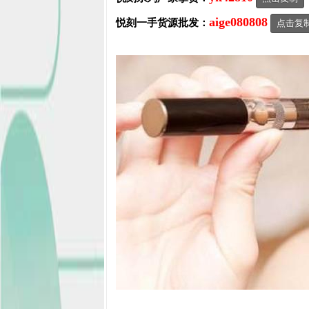
aige080808
悦刻一手货源批发：
点击复