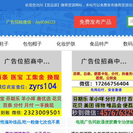
欢迎您访问【货品源】微商货源网站，本站可以免费发布微商货源信息，免
免费发布产品
广告招租微信：Jay0594123
鞋子
包包帽子
化妆护肤
食品特产
数码
男性滋补佳品,吃一粒做七次也不累
电视广告同款通便胶囊专治便