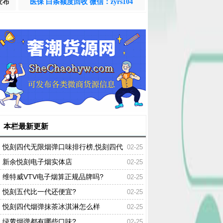
发布
医保 白条额度回收 微信：zyrs104
本栏最新更新
悦刻四代无限烟弹口味排行榜,悦刻四代
02-25
口味推荐
新余悦刻电子烟实体店
02-25
维特威VTV电子烟算正规品牌吗?
02-25
悦刻五代比一代还便宜?
02-25
悦刻四代烟弹抹茶冰淇淋怎么样
02-25
绿萝烟弹都有哪些口味?
02-25