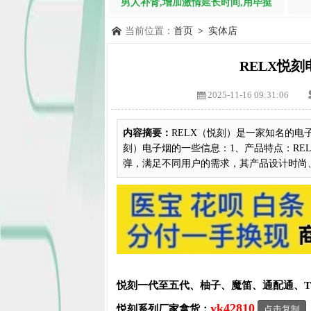
男人补肾,增加激情延长时间,用毕挺
当前位置：
首页
>
实体店
RELX悦
2025-11-16 09:31:06
内容摘要：
RELX（悦刻）是一家知名的电
刻）电子烟的一些信息：1、产品特点：RE
弹，满足不同用户的需求，其产品设计时尚、轻
悦刻一代至五代、柚子、魔笛、通配通、
yk42810
悦刻系列厂家拿货：
点击复制