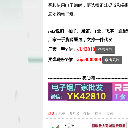
买和使用电子烟时，要选择正规渠道和品
度依赖电子烟。
relx悦刻、柚子、魔笛、T盒、飞雾、通
厂家一手货源渠道，支持一件代发
yk42810
厂家一手V信：
点击复制
aige080808
买弹送杆V信：
点击复制
----------------------- 赞助商 ----------------------
标签：
电子
RELX
保护
用户
需求