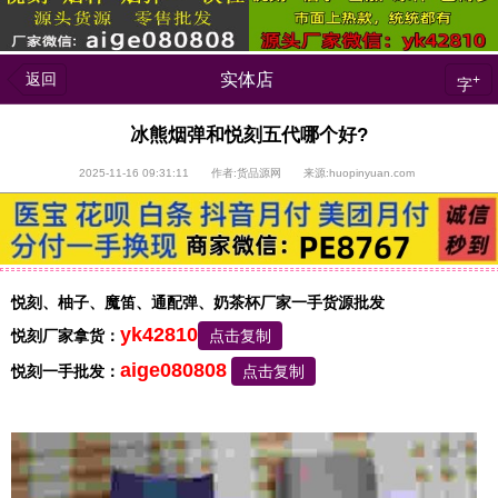
返回
实体店
+
字
冰熊烟弹和悦刻五代哪个好?
2025-11-16 09:31:11 作者:货品源网 来源:huopinyuan.com
悦刻、柚子、魔笛、通配弹、奶茶杯厂家一手货源批发
yk42810
悦刻厂家拿货：
点击复制
aige080808
悦刻一手批发：
点击复制