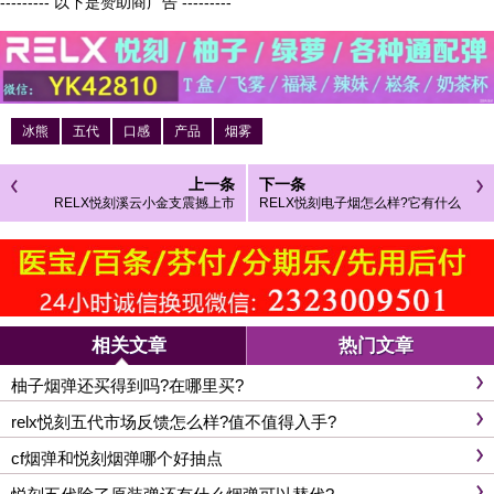
--------- 以下是赞助商广告 ---------
冰熊
五代
口感
产品
烟雾
上一条
下一条
RELX悦刻溪云小金支震撼上市
RELX悦刻电子烟怎么样?它有什么
优势
相关文章
热门文章
柚子烟弹还买得到吗?在哪里买?
relx悦刻五代市场反馈怎么样?值不值得入手?
cf烟弹和悦刻烟弹哪个好抽点