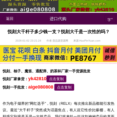
返回
进口代购
+
字
悦刻大千杆子多少钱一支？悦刻大千是一次性的吗？
2026-01-02 23:21:24 作者:货品源货源网 来源:HuoPinYuan.com
悦刻、柚子、魔笛、通配弹、奶茶杯厂家一手货源批发
yk42810
悦刻厂家拿货：
点击复制
aige080808
悦刻一手批发：
点击复制
作为电子烟界的"网红选手"，悦刻（RELX）每次推出新品都能引发热
议。最近"大千杆子"突然成为话题焦点，有人说它性价比爆棚，有人
疑惑它到底是不是一次性产品。我们就来扒一扒这款神秘产品的真面