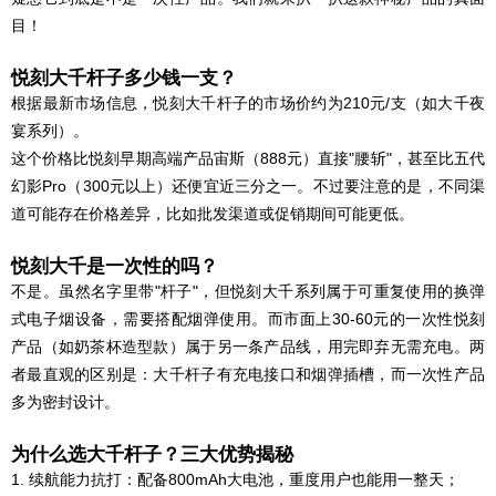
目！
悦刻大千杆子多少钱一支？
根据最新市场信息，悦刻大千杆子的市场价约为210元/支（如大千夜
宴系列）。
这个价格比悦刻早期高端产品宙斯（888元）直接"腰斩"，甚至比五代
幻影Pro（300元以上）还便宜近三分之一。不过要注意的是，不同渠
道可能存在价格差异，比如批发渠道或促销期间可能更低。
悦刻大千是一次性的吗？
不是。虽然名字里带"杆子"，但悦刻大千系列属于可重复使用的换弹
式电子烟设备，需要搭配烟弹使用。而市面上30-60元的一次性悦刻
产品（如奶茶杯造型款）属于另一条产品线，用完即弃无需充电。两
者最直观的区别是：大千杆子有充电接口和烟弹插槽，而一次性产品
多为密封设计。
为什么选大千杆子？三大优势揭秘
1. 续航能力抗打：配备800mAh大电池，重度用户也能用一整天；