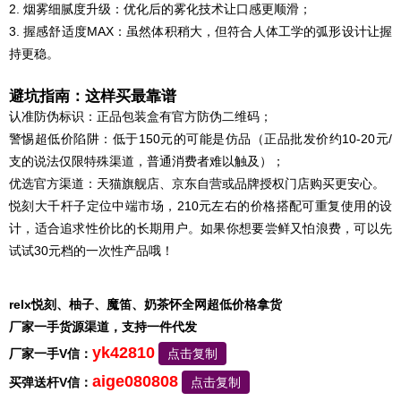
2. 烟雾细腻度升级：优化后的雾化技术让口感更顺滑；
3. 握感舒适度MAX：虽然体积稍大，但符合人体工学的弧形设计让握
持更稳。
避坑指南：这样买最靠谱
认准防伪标识：正品包装盒有官方防伪二维码；
警惕超低价陷阱：低于150元的可能是仿品（正品批发价约10-20元/
支的说法仅限特殊渠道，普通消费者难以触及）；
优选官方渠道：天猫旗舰店、京东自营或品牌授权门店购买更安心。
悦刻大千杆子定位中端市场，210元左右的价格搭配可重复使用的设
计，适合追求性价比的长期用户。如果你想要尝鲜又怕浪费，可以先
试试30元档的一次性产品哦！
relx悦刻、柚子、魔笛、奶茶怀全网超低价格拿货
厂家一手货源渠道，支持一件代发
yk42810
厂家一手V信：
点击复制
aige080808
买弹送杆V信：
点击复制