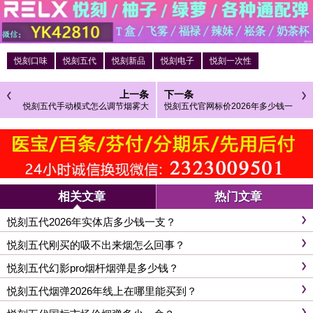
悦刻口味
悦刻五代
悦刻新品
悦刻电子
悦刻一次性
上一条
下一条
悦刻五代手动模式怎么调节烟雾大
悦刻五代官网标价2026年多少钱一
小？悦刻五代使用教程
支？
相关文章
热门文章
悦刻五代2026年实体店多少钱一支？
悦刻五代刚买的吸不出来烟怎么回事？
悦刻五代幻影pro烟杆烟弹是多少钱？
悦刻五代烟弹2026年线上在哪里能买到？