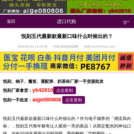
返回
进口代购
+
字
悦刻五代最新款最新口味什么时候出的？
2026-02-03 14:15:39 作者:货品源货源网 来源:HuoPinYuan.com
悦刻、柚子、魔笛、通配弹、奶茶杯厂家一手货源批发
yk42810
悦刻厂家拿货：
点击复制
aige080808
悦刻一手批发：
点击复制
悦刻五代最新款最新口味什么时候出的？作为电子烟界的「潮流风向
标」，悦刻五代每年都有让人眼前一亮的新品！从限定配色到神仙口
味，这份2026年最新出品时间线，带你解锁「尝鲜密码」~