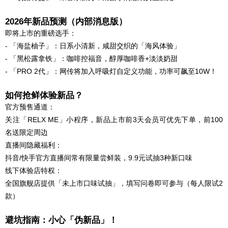
2026年新品预测（内部消息版）
即将上市的重磅选手：
- 「海盐柚子」：日系小清新，咸甜交织的「海风体验」
- 「黑松露拿铁」：咖啡控福音，醇厚咖啡香+淡淡奶甜
- 「PRO 2代」：网传将加入呼吸灯自定义功能，功率可飙至10W！
如何抢鲜体验新品？
官方预售通道：
关注「RELX ME」小程序，新品上市前3天会员可优先下单，前100
名送限定周边
直播间隐藏福利：
抖音/快手官方直播间常有限量尝鲜装，9.9元试抽3种新口味
线下体验店特权：
全国旗舰店提供「未上市口味试抽」，填写问卷即可参与（每人限试2
款）
避坑指南：小心「伪新品」！