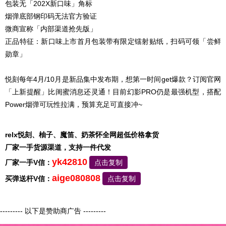
包装无「202X新口味」角标
烟弹底部钢印码无法官方验证
微商宣称「内部渠道抢先版」
正品特征：新口味上市首月包装带有限定镭射贴纸，扫码可领「尝鲜
勋章」
悦刻每年4月/10月是新品集中发布期，想第一时间get爆款？订阅官网
「上新提醒」比闺蜜消息还灵通！目前幻影PRO仍是最强机型，搭配
Power烟弹可玩性拉满，预算充足可直接冲~
relx悦刻、柚子、魔笛、奶茶怀全网超低价格拿货
厂家一手货源渠道，支持一件代发
yk42810
厂家一手V信：
点击复制
aige080808
买弹送杆V信：
点击复制
--------- 以下是赞助商广告 ---------