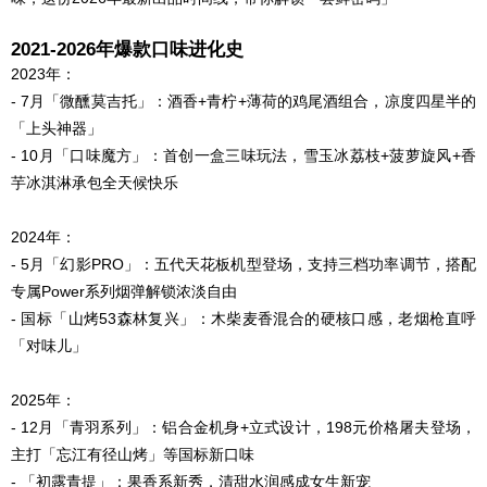
2021-2026年爆款口味进化史
2023年：
- 7月「微醺莫吉托」：酒香+青柠+薄荷的鸡尾酒组合，凉度四星半的
「上头神器」
- 10月「口味魔方」：首创一盒三味玩法，雪玉冰荔枝+菠萝旋风+香
芋冰淇淋承包全天候快乐
2024年：
- 5月「幻影PRO」：五代天花板机型登场，支持三档功率调节，搭配
专属Power系列烟弹解锁浓淡自由
- 国标「山烤53森林复兴」：木柴麦香混合的硬核口感，老烟枪直呼
「对味儿」
2025年：
- 12月「青羽系列」：铝合金机身+立式设计，198元价格屠夫登场，
主打「忘江有径山烤」等国标新口味
- 「初露青提」：果香系新秀，清甜水润感成女生新宠