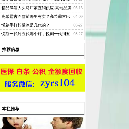
融助力个人资金增值
精品洋酒人头马厂家直销供应-高端品牌
05-13
名酒
高希霸古巴雪茄哪里有卖？高希霸古巴
04-09
雪茄一手货源
悦刻手打柠檬冰是几代的？
03-27
悦刻一代到五代哪个好，悦刻一代到五
03-27
代的区别
推荐信息
本栏推荐