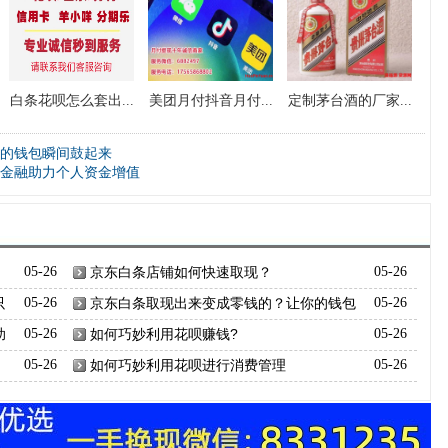
白条花呗怎么套出...
美团月付抖音月付...
定制茅台酒的厂家...
的钱包瞬间鼓起来
金融助力个人资金增值
05-26
京东白条店铺如何快速取现？
05-26
只
05-26
京东白条取现出来变成零钱的？让你的钱包
05-26
瞬间鼓起来
助
05-26
如何巧妙利用花呗赚钱?
05-26
05-26
如何巧妙利用花呗进行消费管理
05-26