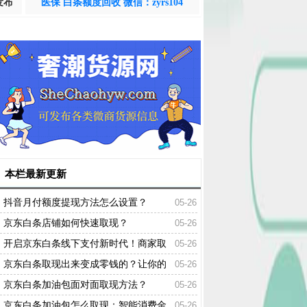
发布
医保 白条额度回收 微信：zyrs104
本栏最新更新
抖音月付额度提现方法怎么设置？
05-26
京东白条店铺如何快速取现？
05-26
开启京东白条线下支付新时代！商家取
05-26
现只需数分钟！
京东白条取现出来变成零钱的？让你的
05-26
钱包瞬间鼓起来
京东白条加油包面对面取现方法？
05-26
京东白条加油包怎么取现：智能消费金
05-26