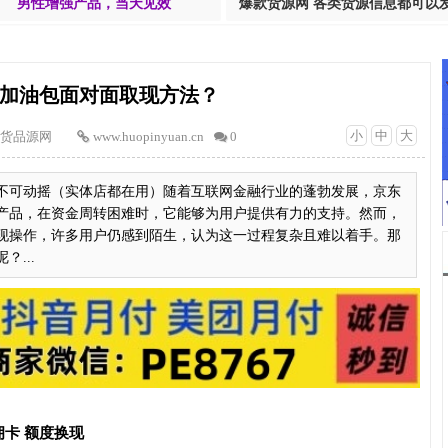
男性增强产品，当天见效
爆款货源网 各类货源信息都可以
加油包面对面取现方法？
小
中
大
货品源网
www.huopinyuan.cn
0
不可动摇（实体店都在用）随着互联网金融行业的蓬勃发展，京东
产品，在资金周转困难时，它能够为用户提供有力的支持。然而，
现操作，许多用户仍感到陌生，认为这一过程复杂且难以着手。那
...
卡 额度换现