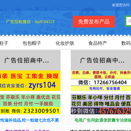
欢迎您访问【货品
免费发布产品
广告招租微信：Jay0594123
鞋子
包包帽子
化妆护肤
食品特产
数码
男性滋补佳品,吃一粒做七次也不累
电视广告同款通便胶囊专治便