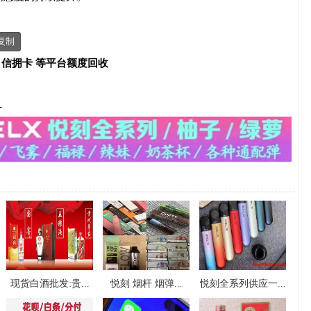
复制
、信拥卡 等平台额度回收
-
现货白酒批发:贵...
悦刻 烟杆 烟弹...
悦刻全系列供应一...