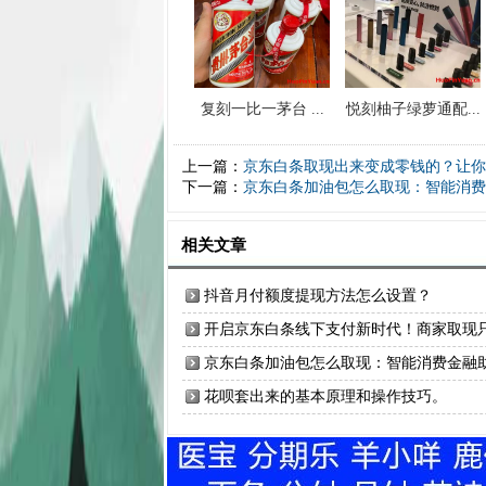
复刻一比一茅台 ...
悦刻柚子绿萝通配...
上一篇：
京东白条取现出来变成零钱的？让你
下一篇：
京东白条加油包怎么取现：智能消费
相关文章
抖音月付额度提现方法怎么设置？
开启京东白条线下支付新时代！商家取现
需数分钟！
京东白条加油包怎么取现：智能消费金融
力个人资金增值
花呗套出来的基本原理和操作技巧。