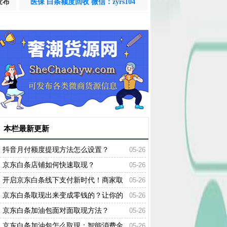
发布
医保 白条额度回收 微信：zyrs104
本栏最新更新
抖音月付额度提现方法怎么设置？
05-26
京东白条店铺如何快速取现？
05-26
开启京东白条线下支付新时代！商家取
05-26
现只需数分钟！
京东白条取现出来变成零钱的？让你的
05-26
钱包瞬间鼓起来
京东白条加油包面对面取现方法？
05-26
京东白条加油包怎么取现：智能消费金
05-26