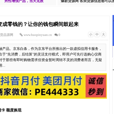
男性增强产品，当天见效
爆款货源网 各类货源信息都可以
变成零钱的？让你的钱包瞬间鼓起来
小
中
大
货品源网
www.huopinyuan.cn
0
融产品。京东白条，作为京东平台所推出的一款虚拟信用卡服务，
在于“先消费，后结算”的灵活支付模式，即用户可先行选购心仪商
对于那些有即时购物需求但资金暂时周转不灵的消费者而言，无疑
..
卡 额度换现