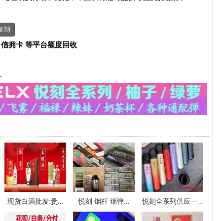
复制
、信拥卡 等平台额度回收
-
现货白酒批发:贵...
悦刻 烟杆 烟弹...
悦刻全系列供应一...