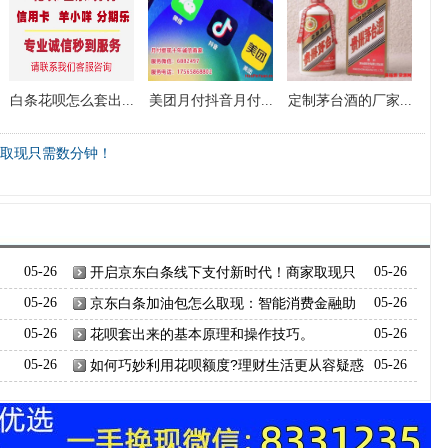
白条花呗怎么套出...
美团月付抖音月付...
定制茅台酒的厂家...
取现只需数分钟！
05-26
开启京东白条线下支付新时代！商家取现只
05-26
需数分钟！
05-26
京东白条加油包怎么取现：智能消费金融助
05-26
力个人资金增值
05-26
花呗套出来的基本原理和操作技巧。
05-26
05-26
如何巧妙利用花呗额度?理财生活更从容疑惑
05-26
解答