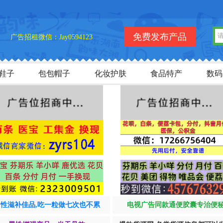
免费发布产品
广告招租微信：Jay0594123
鞋子
包包帽子
化妆护肤
食品特产
数码
男性滋补佳品,吃一粒做七次也不累
电视广告同款通便胶囊专治便