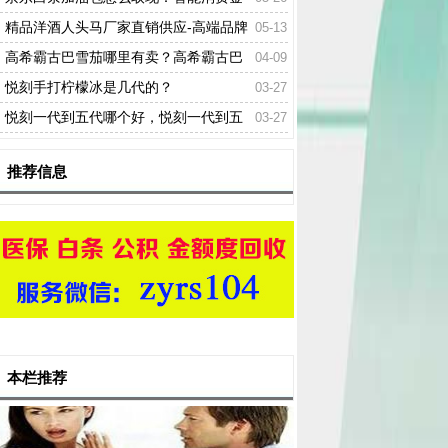
融助力个人资金增值
精品洋酒人头马厂家直销供应-高端品牌
05-13
名酒
高希霸古巴雪茄哪里有卖？高希霸古巴
04-09
雪茄一手货源
悦刻手打柠檬冰是几代的？
03-27
悦刻一代到五代哪个好，悦刻一代到五
03-27
代的区别
推荐信息
本栏推荐