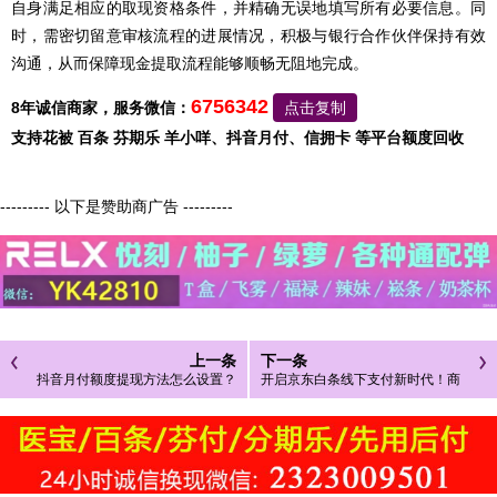
自身满足相应的取现资格条件，并精确无误地填写所有必要信息。同
时，需密切留意审核流程的进展情况，积极与银行合作伙伴保持有效
沟通，从而保障现金提取流程能够顺畅无阻地完成。
6756342
8年诚信商家，服务微信：
点击复制
支持花被 百条 芬期乐 羊小咩、抖音月付、信拥卡 等平台额度回收
--------- 以下是赞助商广告 ---------
上一条
下一条
抖音月付额度提现方法怎么设置？
开启京东白条线下支付新时代！商
家取现只需数分钟！