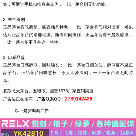
签，可通过手机扫描查询真伪，一比一茅台则无此功能。
2. 香气辨别
正品茅台香气馥郁，酱香独具特色；一比一茅台香气相对淡薄，难以
达到正品茅台的浓郁程度。随着时间推移，正品茅台香气愈发醇厚，
一比一茅台则不具备这一特性。
3. 口感品鉴
正品茅台口感醇厚，回味绵长；一比一茅台口感欠佳，醇厚度不及正
品茅台。正品茅台回味悠长，令人印象深刻，一比一茅台则无此特
点。
复刻飞天茅台、五粮液、国窖1573厂家直销渠道
2789142426
广告位正在招商，
广告联系QQ：
--------- 以下是赞助商广告 ---------