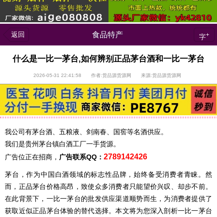
返回
食品特产
+
字
什么是一比一茅台,如何辨别正品茅台酒和一比一茅台
2026-05-31 22:41:58 作者:货品源货源网 来源:货品源货源网
我公司有茅台酒、五粮液、剑南春、国窖等名酒供应。
我们是贵州茅台镇白酒工厂一手货源。
2789142426
广告位正在招商，
广告联系QQ：
茅台，作为中国白酒领域的标志性品牌，始终备受消费者青睐。然
而，正品茅台价格高昂，致使众多消费者只能望价兴叹、却步不前。
在此背景下，一比一茅台的批发供应渠道顺势而生，为消费者提供了
获取近似正品茅台体验的替代选择。本文将为您深入剖析一比一茅台