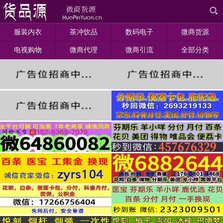
服装内衣
茶冲饮品
数码电子
微商货源
电视购物
微商代理
微商引流
全部分类