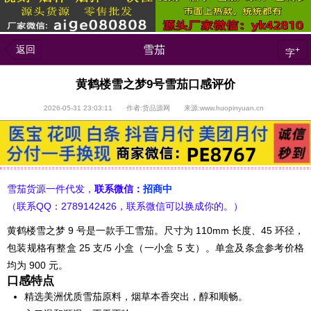
返回
雪茄
+
字
黄鹤楼雪之梦9号雪茄口感评价
2026-05-31 23:03:11 作者:货品源网 来源:www.huopinyuan.cn
雪茄货源一件代发，
联系微信：
招商中
（联系QQ：2789142426，联系微信可以换成你的。）
黄鹤楼雪之梦 9 号是一款手工雪茄。尺寸为 110mm 长度、45 环径，
包装规格有整盒 25 支/5 小盒（一小盒 5 支）。单盒及条盒参考价格
均为 900 元。
口感特点
精选美洲优质雪茄原料，烟草本香突出，醇和顺畅。