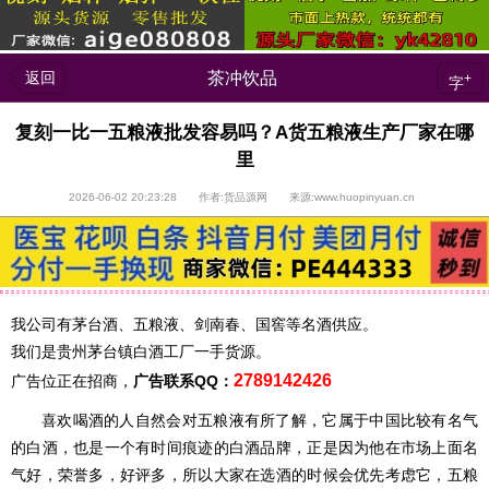
返回
茶冲饮品
+
字
复刻一比一五粮液批发容易吗？A货五粮液生产厂家在哪
里
2026-06-02 20:23:28 作者:货品源网 来源:www.huopinyuan.cn
我公司有茅台酒、五粮液、剑南春、国窖等名酒供应。
我们是贵州茅台镇白酒工厂一手货源。
2789142426
广告位正在招商，
广告联系QQ：
喜欢喝酒的人自然会对五粮液有所了解，它属于中国比较有名气
的白酒，也是一个有时间痕迹的白酒品牌，正是因为他在市场上面名
气好，荣誉多，好评多，所以大家在选酒的时候会优先考虑它，五粮