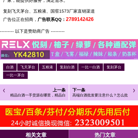
厂家，能提供好服务，满足需求。
复刻飞天茅台、五粮液、国窖1573厂家直销渠道
2789142426
广告位正在招商，
广告联系QQ：
--------- 以下是赞助商广告 ---------
白酒
飞天茅台
五粮液
复刻白酒
一比一白酒
复刻茅台
一比一茅台
上一条
下一条
精品白酒一手货源在哪里，精品白
高端白酒批发要注意什么？怎么批
酒怎么找供应商
发到高品质的高端白酒？
相关文章
热门文章