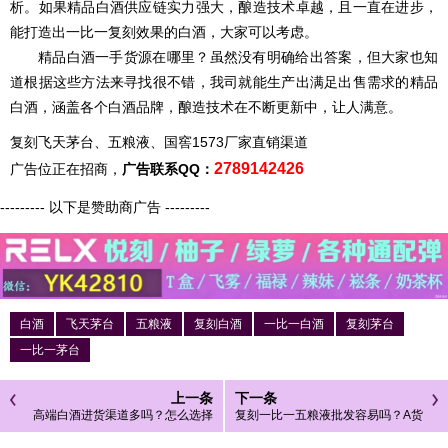
析。如果精品白酒供应链实力强大，酿造技术卓越，且一直在进步，
能打造出一比一复刻效果的白酒，大家可以考虑。
精品白酒一手货源在哪里？虽然没有明确给出答案，但大家也知
道根据这些方法来寻找很不错，我司就能生产出满足出售需求的精品
白酒，涵盖各个白酒品牌，酿造技术在不断更新中，让人满意。
复刻飞天茅台、五粮液、国窖1573厂家直销渠道
2789142426
广告位正在招商，
广告联系QQ：
--------- 以下是赞助商广告 ---------
白酒
飞天茅台
五粮液
复刻白酒
一比一白酒
复刻茅台
一比一茅台
上一条
下一条
高端白酒进货渠道多吗？怎么选择
复刻一比一五粮液批发容易吗？A货
高端白酒进货渠道
五粮液生产厂家在哪里