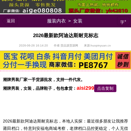
返回
服装内衣
>
女装
+
字
2026最新款阿迪达斯耐克标志
2026-06-26 16:14:20 作者:货品源货源网 来源:huopinyuan.cn
潮牌男装厂家一手货源批发，支持一件代发。
aisi299
潮牌男装，
女装，品牌鞋子，包包
拿货：
点击复制
2026最新款阿迪达斯耐克标志，本地人实探：最近很多朋友让我推荐
莆田档口，特意到安福电商城考察，老牌档口品控更稳定，个人无偿