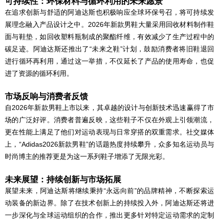
可持续性：环保材料与循环利用的未来愿景
在追求创新与舒适的阿迪达斯也积极响应全球环保号召，将可持续发
展理念融入产品设计之中。2026年新款男鞋大量采用回收材料制作鞋
面与鞋垫，如回收塑料瓶制成的聚酯纤维，有效减少了生产过程中的
碳足迹。阿迪达斯还推出了“未来之鞋”计划，鼓励消费者将旧鞋退回
进行循环再利用，通过这一举措，不仅延长了产品的使用寿命，也促
进了资源的循环利用。
市场反响与消费者反馈
自2026年新款男鞋上市以来，其卓越的设计与创新技术迅速赢得了市
场的广泛好评。消费者普遍反映，这些鞋子不仅在外观上引领潮流，
更在性能上满足了他们对运动表现与日常穿搭的双重需求。社交媒体
上，“Adidas2026新款男鞋”的话题热度持续攀升，众多知名运动员与
时尚博主的推荐更是为这一系列鞋子增添了无限光彩。
未来展望：持续创新与市场拓展
展望未来，阿迪达斯将继续秉持“永远向前”的品牌精神，不断探索运
动装备的新边界。除了在技术创新上的持续投入外，阿迪达斯还将进
一步深化与全球运动组织的合作，推出更多针对特定运动需求的定制