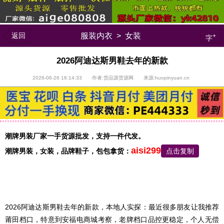
返回
服装内衣
>
女装
+
字
2026阿迪达斯男鞋去年的新款
2026-06-26 16:14:33 作者:货品源货源网 来源:huopinyuan.cn
潮牌男装厂家一手货源批发，支持一件代发。
aisi299
潮牌男装，
女装，品牌鞋子，包包
拿货：
点击复制
2026阿迪达斯男鞋去年的新款，本地人实探：最近很多朋友让我推荐
莆田档口，特意到安福电商城考察，老牌档口品控更稳定，个人无偿