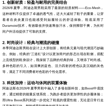
1. 创新材质：轻盈与耐用的完美结合
2026年夏季，阿迪达斯男鞋采用了最新的轻质材料——Eco-Mesh，
这种材料不仅提供了卓越的透气性，还大大减轻了鞋子的重量，让穿
着者在炎炎夏日也能感受到如履轻云的舒适体验。鞋底采用了
Duramoist技术，有效吸收并快速释放汗水，保持脚部干爽，为长时
间户外活动提供了可靠的支撑。
2. 时尚设计：经典与潮流的碰撞
本季阿迪达斯男鞋在设计上大胆创新，将经典元素与现代潮流巧妙融
合。例如，经典的“三道杠”设计以更加简约的形态出现在鞋侧，搭配
上流线型的鞋身设计，既保留了品牌的经典韵味，又增添了时尚感。
多种色彩的引入，如清爽的蓝色、活力四射的橙色以及沉稳的灰色
等，满足了不同消费者对色彩的个性化需求。
3. 科技加持：运动与休闲的双重体验
阿迪达斯在2026年夏季男鞋中融入了多项创新科技，如Boost中底技
术，通过精密的能量反馈系统，为跑步者提供更加弹性的步履体验；
而Ultra Boost系列则进一步优化了鞋底的缓震性能，无论是日常行走