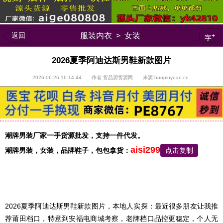
返回
服装内衣
>
女装
+
字
2026夏季阿迪达斯男鞋新款图片
2026-06-26 16:14:44 作者:货品源货源网 来源:huopinyuan.cn
潮牌男装厂家一手货源批发，支持一件代发。
aisi299
潮牌男装，
女装，品牌鞋子，包包
拿货：
点击复制
2026夏季阿迪达斯男鞋新款图片，本地人实探：最近很多朋友让我推
荐莆田档口，特意到安福电商城考察，老牌档口品控更稳定，个人无