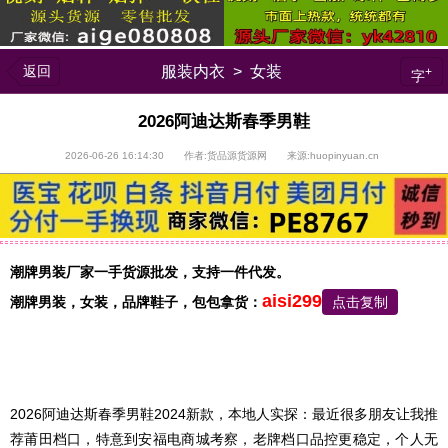
返回
服装内衣
>
女装
+
字
2026阿迪达斯春季男鞋
2026-06-26 16:14:30 作者:货品源货源网 来源:huopinyuan.cn
潮牌男装厂家一手货源批发，支持一件代发。
aisi299
潮牌男装，
女装，品牌鞋子，包包
拿货：
点击复制
2026阿迪达斯春季男鞋2024新款，本地人实探：最近很多朋友让我推
荐莆田档口，特意到安福电商城考察，老牌档口品控更稳定，个人无