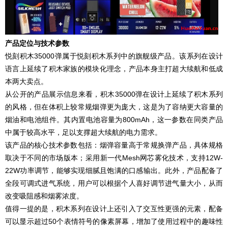
产品定位与技术参数
悦刻积木35000弹属于悦刻积木系列中的旗舰级产品。该系列在设计
语言上延续了积木家族的模块化理念，产品本身主打超大续航和低成
本两大卖点。
从公开的产品展示信息来看，积木35000弹在设计上延续了积木系列
的风格，但在体积上较常规烟弹更为庞大，这是为了容纳更大容量的
烟油和电池组件。其内置电池容量为800mAh，这一参数在同类产品
中属于较高水平，足以支撑超大续航的电力需求。
该产品的核心技术参数包括：烟弹容量高于常规换弹产品，具体规格
取决于不同的市场版本；采用新一代Mesh网芯雾化技术，支持12W-
22W功率调节，能够实现细腻且饱满的口感输出。此外，产品配备了
全段可调式进气系统，用户可以根据个人喜好调节进气量大小，从而
改变吸阻感和烟雾浓度。
值得一提的是，积木系列在设计上还引入了交互性更强的元素，配备
可以显示超过50个表情符号的像素屏幕，增加了使用过程中的趣味性