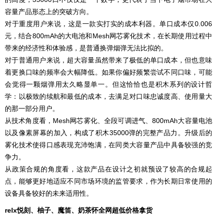
容量产品形态上的突破方向。
对于重度用户来说，这是一款实打实的成本利器。单口成本仅0.006
元，结合800mAh的大电池和Mesh网芯雾化技术，在长期使用过程中
带来的经济性和体验感，是普通换弹烟弹无法比拟的。
对于普通用户来说，超大容量虽然带来了极低的单口成本，但也意味
着更换口味的频率会大幅降低。如果你偏好频繁尝试不同口味，可能
会觉得一颗烟弹用太久略显单一。但这恰恰也是积木系列的设计哲
学：以极致的续航和最低的成本，去满足对口味忠诚度高、使用量大
的那一部分用户。
从技术角度看，Mesh网芯雾化、全段可调进气、800mAh大容量电池
以及像素屏幕的加入，构成了积木35000弹的完整产品力。升级后的
雾化技术使得口感表现充沛饱满，在同类大容量产品中具备较强的竞
争力。
从政策合规的角度看，这款产品在设计之初就预设了较高的合规起
点，能够更好地适应不同市场环境的监管要求，作为长期日常使用的
设备具备较好的未来适用性。
relx悦刻、柚子、魔笛、奶茶怀全网超低价格拿货