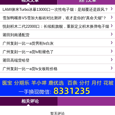
相关文章
热门文章
LAMI徕米Turbo冰暴13000口一次性电子烟：是颠覆还是跟风？
雪加鸭嘴兽VS雪加大板砖对比测评，谁才是你的“真命天烟”？
悦刻积木二代22000口：长续航旗舰，重新定义积木换弹电子烟
天花板
莆田到南通配货
广州复刻一比一a货男鞋lv白灰
广州复刻一比一a货lv鞋褪色了
莆田高端货哈登
广州复刻一比一a货lv女板鞋价格
相关评论
暂无评论