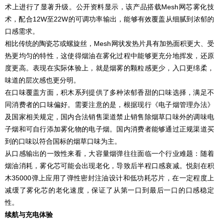
术上进行了显著升级。公开资料显示，该产品搭载Mesh网芯雾化技
术，配合12W至22W的可调功率输出，能够有效覆盖从细腻到浓郁的
口感需求。
相比传统的陶瓷芯或螺旋丝，Mesh网状发热片具有加热面积更大、受
热更均匀的特性，这使得烟油在雾化过程中能够更充分地挥发，还原
度更高。表现在实际体验上，就是烟雾的颗粒感更少，入口更绵柔，
味道的层次感也更分明。
在口味覆盖方面，积木系列提供了多种浓郁香甜的口味选择，满足不
同消费者的口味偏好。需要注意的是，根据现行《电子烟管理办法》
及国家相关规定，国内合法销售渠道禁止销售除烟草口味外的调味电
子烟和可自行添加雾化物的电子烟。国内消费者能够通过正规渠道买
到的口味以符合国标的烟草口味为主。
从口感输出的一致性来看，大容量烟弹往往面临一个行业难题：随着
烟油消耗，雾化芯可能会出现老化，导致后半程口感衰减。悦刻在积
木35000弹上应用了弹性密封注油设计和低功耗芯片，在一定程度上
减缓了雾化芯的老化速度，保证了从第一口到最后一口的口感稳定
性。
续航与充电体验