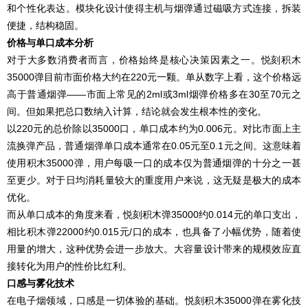
和个性化表达。模块化设计使得主机与烟弹通过磁吸方式连接，拆装
便捷，结构稳固。
价格与单口成本分析
对于大多数消费者而言，价格始终是核心决策因素之一。悦刻积木
35000弹目前市面价格大约在220元一颗。单从数字上看，这个价格远
高于普通烟弹——市面上常见的2ml或3ml烟弹价格多在30至70元之
间。但如果把总口数纳入计算，结论就会发生根本性的变化。
以220元的总价除以35000口，单口成本约为0.006元。对比市面上主
流换弹产品，普通烟弹单口成本通常在0.05元至0.1元之间。这意味着
使用积木35000弹，用户每吸一口的成本仅为普通烟弹的十分之一甚
至更少。对于日均消耗量较大的重度用户来说，这无疑是极大的成本
优化。
而从单口成本的角度来看，悦刻积木弹35000约0.014元的单口支出，
相比积木弹22000约0.015元/口的成本，也具备了小幅优势，随着使
用量的增大，这种优势会进一步放大。大容量设计带来的规模效应直
接转化为用户的性价比红利。
口感与雾化技术
在电子烟领域，口感是一切体验的基础。悦刻积木35000弹在雾化技