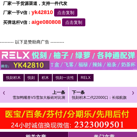
厂家一手货源渠道，支持一件代发
yk42810
厂家一手V信：
点击复制
aige080808
买弹送杆V信：
点击复制
--------- 以下是赞助商广告 ---------
悦刻积木
悦刻
积木
悦刻一次性
RELX
上一条
下一条
雪加鸭嘴兽VS雪加大板砖对比测
悦刻积木二代22000口：长续航旗
评，谁才是你的“真命天烟”？
舰，重新定义积木换弹电子烟天花
板