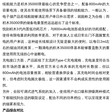
续航能力是积木35000弹最核心的竞争壁垒之一。配备800mAh的大
容量电池，使其在常规使用场景下具备极强的续航能力。一般认为，
电子烟产品若续航能够满足用户单日外出需求，就能称之为合格；而
积木35000弹的储备电量显然远远超出了这个标准。
悦刻积木3代内置低功耗芯片，与800mAh电池形成良好的功耗搭配，
使得有限电量的利用效率更高。对于差旅人士或日常出门不愿频繁充
电的用户来说，这种超长续航设计无疑是极大的便利。以每日2ml左
右的烟油消耗推算，一颗满电的积木35000弹基本能够覆盖数天的重
度使用而无须担心中途断电。
充电接口方面，产品延续了主流的Type-C充电规格，充电速度符合当
前市场的普遍水平。虽然官方未公布具体的充电时长数据，但以
800mAh的电池容量推算，相较普通换弹设备，其充电时间会相对更
长，但考虑到充电频次极低，这一因素通常不会构成实质性的使用困
扰。
另外，全段可调式进气系统的加入，使得用户在口吸和肺吸两种模式
下都能找到合适的吸阻设定，配合不同的功率档位，可以呈现更丰富
的烟雾表现力。
产品综合对比