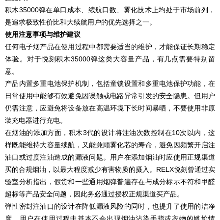
积木35000弹在单口成本、续航口数、雾化技术上均处于市场前列，
是追求极致性价比和大续航用户的优先选择之一。
使用注意事项与维护建议
任何电子烟产品在使用过程中都需要适当的维护，才能保证长期稳定
体验。对于悦刻积木35000弹这类大容量产品，有几点需要特别留
意。
产品内置多重电池保护机制，包括童锁设置和多重电池保护功能，在
日常使用中能够有效避免因误触或电路异常引发的安全隐患。但用户
仍需注意，应避免将设备放在高温环境下长时间暴晒，不要使用非原
装充电器进行充电。
在烟油的添加方面，积木3代的设计将注油次数控制在10次以内，这
样既能维持大容量续航，又能兼顾雾化芯的寿命，避免因频繁开启注
油口或过度注油造成的漏液问题。用户在添加烟油时应使用正规渠道
买的合规烟油，以最大程度减少有害物质的摄入。RELX悦刻曾通过实
验室分析指出，假货和一些通用烟弹普遍存在与成分标示不符和甲醛
超标等产品安全问题，因此务必通过授权正规渠道买产品。
弹性密封注油口的设计在降低漏液风险的同时，也提升了使用的洁净
度，用户在使用过程中基本不会出现烟油沾染手指或衣物的尴尬情