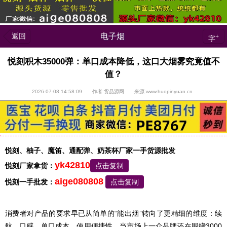
返回
电子烟
+
字
悦刻积木35000弹：单口成本降低，这口大烟雾究竟值不
值？
2026-07-08 14:58:09 作者:货品源网 来源:www.huopinyuan.cn
悦刻、柚子、魔笛、通配弹、奶茶杯厂家一手货源批发
yk42810
悦刻厂家拿货：
点击复制
aige080808
悦刻一手批发：
点击复制
消费者对产品的要求早已从简单的“能出烟”转向了更精细的维度：续
航、口感、单口成本、使用便捷性。当市场上一众品牌还在围绕3000