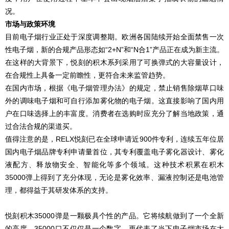
况。
市场与政策环境
目前电子烟行业正处于深度调整期。欧洲各国陆续开始全面禁售一次
性电子烟，新的合规产品形态如“2+N”和“N合1”产品正在成为新主流。
在这样的大背景下，悦刻的积木系列采用了可换弹式的大容量设计，
在合规性上具备一定前瞻性，更符合未来监管趋势。
在国内市场，根据《电子烟管理办法》的规定，禁止销售除烟草口味
外的调味电子烟和可自行添加雾化物的电子烟。这直接影响了国内用
户在口味选择上的丰富度。消费者在选购时应充分了解当地政策，通
过合法合规的渠道买。
值得注意的是，RELX悦刻已在全球申请近900件专利，连续五年位居
国内电子烟品牌专利申请量首位，其专利覆盖电子雾化器设计、雾化
液配方、释放物安全、智能化等多个领域。这种技术积累在积木
35000弹上得到了充分体现，无论是雾化效率、漏液控制还是电池管
理，都得益于其研发体系的支持。
悦刻积木35000弹是一颗极具个性的产品。它将续航做到了一个全新
的高度，35000口不仅仅是一个数字，更代表了当下电子烟市场在大