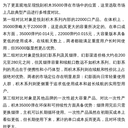
为了更直观地呈现悦刻积木35000弹在市场中的位置，这里选取市场
上几款典型产品进行多维度对比。
第一组对比对象是悦刻积木系列内部的22000口产品。在体积上，
35000弹略大于22000弹，这是由其更大的容量所决定的。在单口成
本方面，35000弹约0.014元，22000弹约0.015元，大容量版本具备
更低的使用成本。在续航天数上，两者都能满足重度用户长时间使
用，但35000版显然更占优势。
第二组对比对象是悦刻幻影系列及其烟弹。幻影渠道价格大约在200
元至280元之间，但其烟弹容量和续航口数远不如积木系列。幻影系
列的亮点在于便携性和小巧体型，而积木系列则在续航和性价比上占
据绝对优势。两者的市场定位存在明显差异：幻影面向日常轻量使用
人群，积木系列则更侧重于追求低使用成本和超长续航的实用型用
户。
第三组对比对象是其他品牌的一次性超大容量产品。对比一次性产
品，积木35000弹在环保和可持续性方面具备优势：烟弹用完后只需
更换烟弹，主机可以长期循环使用。一次性产品虽然在初期买成本上
看似更低，但长期使用下来，累计的单口成本反而更高，且对环境负
担更大。