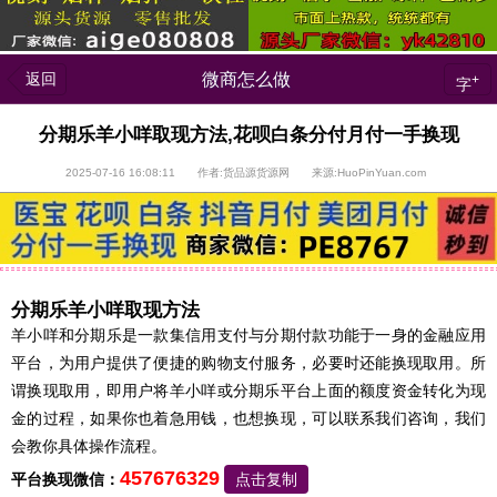
返回
微商怎么做
+
字
分期乐羊小咩取现方法,花呗白条分付月付一手换现
2025-07-16 16:08:11 作者:货品源货源网 来源:HuoPinYuan.com
分期乐羊小咩取现方法
羊小咩和分期乐是一款集信用支付与分期付款功能于一身的金融应用
平台，为用户提供了便捷的购物支付服务，必要时还能换现取用。所
谓换现取用，即用户将羊小咩或分期乐平台上面的额度资金转化为现
金的过程，如果你也着急用钱，也想换现，可以联系我们咨询，我们
会教你具体操作流程。
457676329
平台换现微信：
点击复制