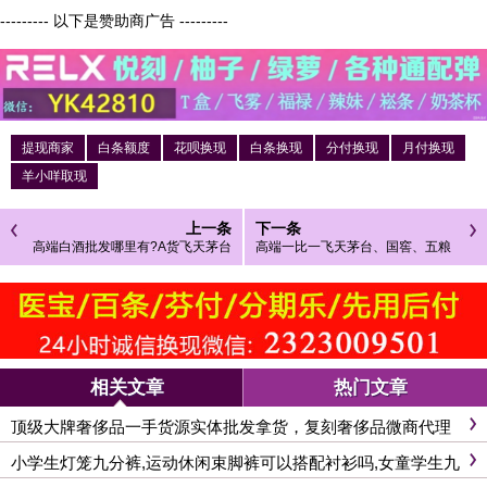
--------- 以下是赞助商广告 ---------
提现商家
白条额度
花呗换现
白条换现
分付换现
月付换现
羊小咩取现
上一条
下一条
高端白酒批发哪里有?A货飞天茅台
高端一比一飞天茅台、国窖、五粮
酒批发市场供应商家
液,a货飞天茅台批发
相关文章
热门文章
顶级大牌奢侈品一手货源实体批发拿货，复刻奢侈品微商代理
一件代发
小学生灯笼九分裤,运动休闲束脚裤可以搭配衬衫吗,女童学生九
分裤9.9