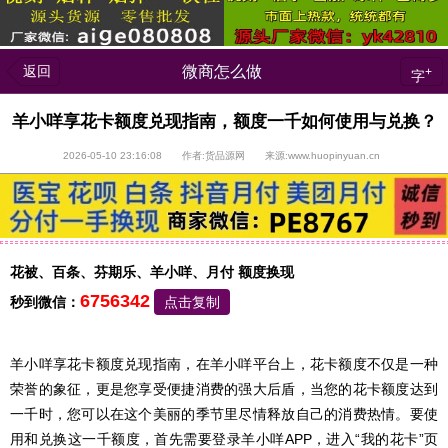
返回
微商怎么做
+
字
羊小咩享花卡额度兑现指南，额度一千如何使用与兑换？
2026-05-10 23:16:08 作者:货品源网 来源:www.huopinyuan.cn
花被、百条、芬期乐、羊小咩、月付 额度换现
6756342
秒到微信：
点击复制
羊小咩享花卡额度兑现指南，在羊小咩平台上，花卡额度不仅是一种
荣誉的象征，更是您享受便捷消费的强大后盾，当您的花卡额度达到
一千时，您可以在这个美丽的季节里尽情释放自己的消费热情。要使
用和兑换这一千额度，首先需要登录羊小咩APP，进入“我的花卡”页