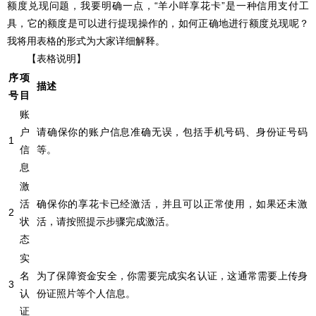
额度兑现问题，我要明确一点，“羊小咩享花卡”是一种信用支付工
具，它的额度是可以进行提现操作的，如何正确地进行额度兑现呢？
我将用表格的形式为大家详细解释。
【表格说明】
序
项
描述
号
目
账
户
请确保你的账户信息准确无误，包括手机号码、身份证号码
1
信
等。
息
激
活
确保你的享花卡已经激活，并且可以正常使用，如果还未激
2
状
活，请按照提示步骤完成激活。
态
实
名
为了保障资金安全，你需要完成实名认证，这通常需要上传身
3
认
份证照片等个人信息。
证