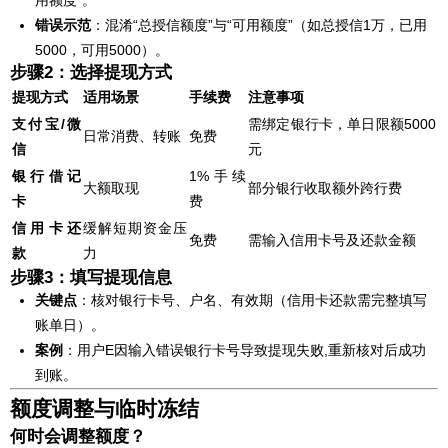
错误示范
：混淆“总授信额度”与“可用额度”（如总授信1万，已用
5000，可用5000）。
步骤2：选择提现方式
提现方式
适用场景
手续费
注意事项
支付宝/微
需绑定银行卡，单日限额5000
日常消费、转账
免费
信
元
银行借记
1%手续
大额取现
部分银行收取额外跨行费
卡
费
信用卡还
缓解短期资金压
免费
需输入信用卡号及还款金额
款
力
步骤3：填写提现信息
关键点
：核对银行卡号、户名、有效期（信用卡还款需完整填写
账单日）。
案例
：用户E因输入错误银行卡号导致提现失败,重新核对后成功
到账。
额度调整与临时冻结
何时会调整额度？