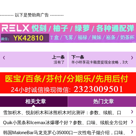
--------- 以下是赞助商广告 ---------
上一条
下一条
没有了
羊小咩享花卡额度提现全攻略，3大
核心技巧+真实案例+避坑指南
相关文章
热门文章
雪加积木、悦刻积木和冰熊积木对比测评：参数、续航、口
感、功能，一文搞懂
Quik小黑条和Icemax冰爆哪个好？参数、口味、续航全方位对
比
韩国MaloneBar马龙克罗心35000口一次性电子烟介绍，口味、