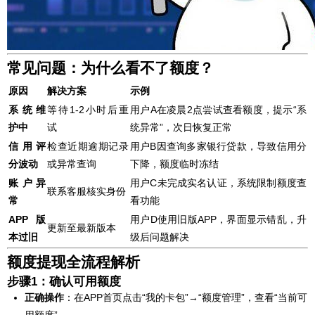
常见问题：为什么看不了额度？
原因
解决方案
示例
系统维
等待1-2小时后重
用户A在凌晨2点尝试查看额度，提示“系
护中
试
统异常”，次日恢复正常
信用评
检查近期逾期记录
用户B因查询多家银行贷款，导致信用分
分波动
或异常查询
下降，额度临时冻结
账户异
用户C未完成实名认证，系统限制额度查
联系客服核实身份
常
看功能
APP版
用户D使用旧版APP，界面显示错乱，升
更新至最新版本
本过旧
级后问题解决
额度提现全流程解析
步骤1：确认可用额度
正确操作
：在APP首页点击“我的卡包”→“额度管理”，查看“当前可
用额度”。