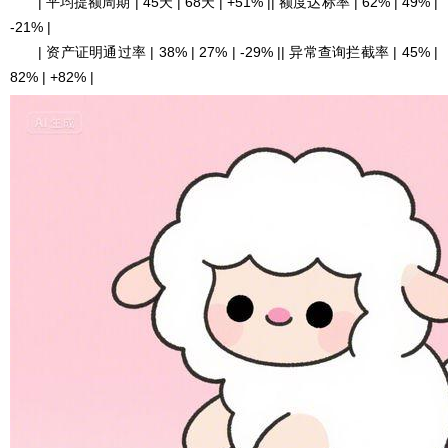
| 平均提额周期 | 45天 | 68天 | +51% || 额度达标率 | 62% | 49% |
-21% |
| 资产证明通过率 | 38% | 27% | -29% || 异常查询拦截率 | 45% |
82% | +82% |