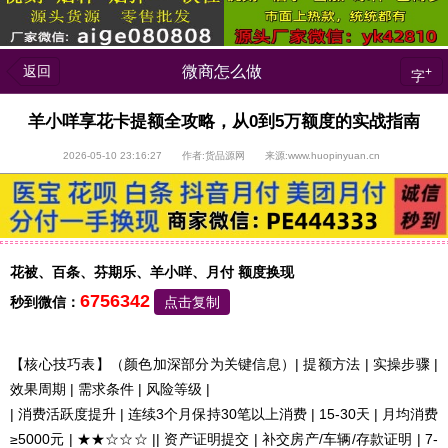
返回
微商怎么做
+
字
羊小咩享花卡提额全攻略，从0到5万额度的实战指南
2026-05-10 23:16:27 作者:货品源网 来源:www.huopinyuan.cn
花被、百条、芬期乐、羊小咩、月付 额度换现
6756342
秒到微信：
点击复制
【核心技巧表】（颜色加深部分为关键信息）| 提额方法 | 实操步骤 |
效果周期 | 需求条件 | 风险等级 |
| 消费活跃度提升 | 连续3个月保持30笔以上消费 | 15-30天 | 月均消费
≥5000元 | ★★☆☆☆ || 资产证明提交 | 补交房产/车辆/存款证明 | 7-