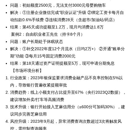
问题：初始额度2500元，无法支付3000元母婴购物车
解决：①注册企业微信完成"职业认证"升级 ②绑定工资卡每月自
动扣款0.6%手续费 ③连续消费28天（含超市/加油站/药店）
结果：第45天成功提额至1.2万，现月均消费达1.8万
案例2：自由职业者王先生（持卡8个月）
问题：账户长期处于休眠状态
解决：①补交2022年度12个月流水（日均2万+） ②开通"账单分
期"功能 ③每月15号固定消费2000元
结果：第18天通过资产证明提额至5万，现可申请分期免息
【市场环境分析】
行业政策：2023年银保监要求消费金融产品不良率控制在5%以
内，导致银行普遍收紧提额审批
消费趋势：线上小额支付占比提升至67%（央行2023Q2数据），
建议增加外卖/打车等高频消费
技术升级：银行开始接入芝麻信用分（≥600分可加码30%），建
议同步完善芝麻信用
风控升级：2023年9月起，异常消费查询次数超过3次将触发风
控，需控制查询频率