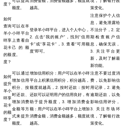
可以提高
消费金额，消费金额越多，额度就
境，了解银行政
度？
额度。
越高。
策变化。
注意保护个人信
如何
息，避免泄露给
查询
可以在羊
登录羊小咩平台，进入个人中心，
不法分子，2. 定
羊小
小咩平台
2. 点击“我的账户”，找到“信用
期检查账户信
咩享
上查看自
卡”或“享花卡”，3. 查看“可用额
息，确保无误，
花卡
己的额
度”即可。
3. 关注平台更
的额
度。
新，及时了解最
度？
新功能。
可以通过
增加信用积分：用户可以在羊小咩
注意不要过度消
如何
增加信用
平台上积累信用积分，积分越高，
费，以免影响信
提升
积分、按
额度就越高，2. 按时还款：按时
用记录，2. 避免
羊小
时还款、
还款可以证明用户的信用良好，有
逾期还款，以免
咩享
增加消费
助于提升额度，3. 增加消费金
影响信用评分，
花卡
金额等方
额：用户可以在羊小咩平台上增加
3. 关注市场环
的额
式来提升
消费金额，消费金额越多，额度就
境，了解银行政
度？
额度。
越高。
策变化。