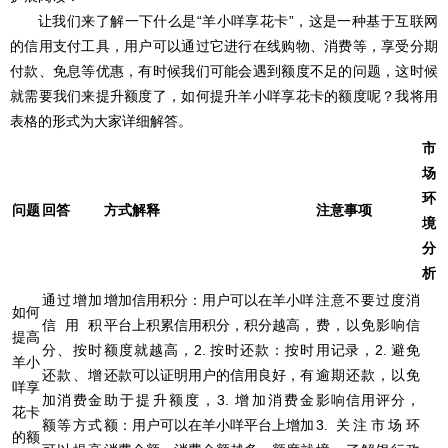
让我们来了解一下什么是“羊小咩享花卡”，这是一种基于互联网
的信用支付工具，用户可以通过它进行在线购物、消费等，享受分期
付款、免息等优惠，有时候我们可能会遇到额度不足的问题，这时候
就需要我们来提升额度了，如何提升羊小咩享花卡的额度呢？我将用
表格的形式为大家详细解答。
市
场
环
问题
回答
方式解释
注意事项
境
分
析
通过增加
增加信用积分：用户可以在羊小咩
注意不要过度消
如何
信用积
平台上积累信用积分，积分越高，
费，以免影响信
提高
分、按时
额度就越高，2. 按时还款：按时
用记录，2. 避免
羊小
还款、增
还款可以证明用户的信用良好，有
逾期还款，以免
咩享
加消费金
助于提升额度，3. 增加消费金
影响信用评分，
花卡
额等方式
额：用户可以在羊小咩平台上增加
3. 关注市场环
的额