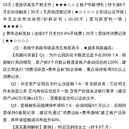
15天 | 需提供真实产权文件 | ★★★☆☆ || 账户年龄增长 | 持卡满6个
月后自动触发 | 30天 | 无其他违规记录 | ★☆☆☆☆ || 职业认证升级 |
补充企业营业执照/职称证书 | 10-20天 | 需与原资料一致 |
★★★★☆
|| 费率达标奖励 | 连续3个月支付0.6%手续费 | 20天 | 需保持消费记录
| ★★☆☆☆ |
（注：表格中风险等级采用五角星表示，★越多风险越高）
【高频问答篇】Q1：为什么我的花卡额度总是卡在3000？A：根
据银行风控模型，新户前3个月默认额度是账户基础信息的120%，建
议立即执行"消费活跃度+费率达标"组合策略，重点保持每周3次以上
消费记录。
Q2：补交资产证明后为什么没提额？A：常见错误有：①证明文
件未加盖公章 ②与身份证信息不一致 ③资产价值未达银行要求（建议
房产≥80万/车辆≥15万），需重新提交经公证的文件。
Q3：提额被拒还能继续申请吗？A：必须间隔3个月以上，且期间
需保持0逾期记录，建议先通过"消费达标+费率缴纳"建立账户活跃
度，再申请提额成功率提升40%。
【真实案例解析】案例1：95后宝妈张女士（持卡3个月）