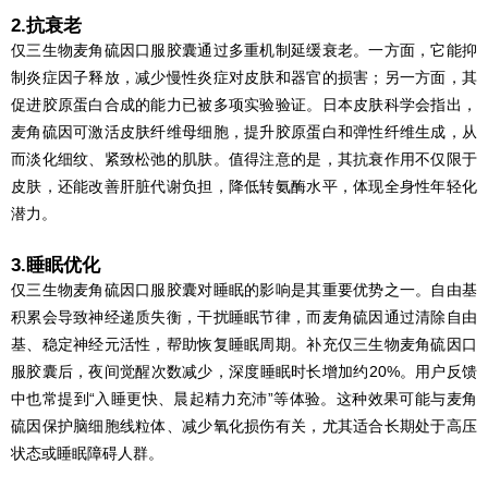
2.抗衰老
仅三生物麦角硫因口服胶囊通过多重机制延缓衰老。一方面，它能抑
制炎症因子释放，减少慢性炎症对皮肤和器官的损害；另一方面，其
促进胶原蛋白合成的能力已被多项实验验证。日本皮肤科学会指出，
麦角硫因可激活皮肤纤维母细胞，提升胶原蛋白和弹性纤维生成，从
而淡化细纹、紧致松弛的肌肤。值得注意的是，其抗衰作用不仅限于
皮肤，还能改善肝脏代谢负担，降低转氨酶水平，体现全身性年轻化
潜力。
3.睡眠优化
仅三生物麦角硫因口服胶囊对睡眠的影响是其重要优势之一。自由基
积累会导致神经递质失衡，干扰睡眠节律，而麦角硫因通过清除自由
基、稳定神经元活性，帮助恢复睡眠周期。补充仅三生物麦角硫因口
服胶囊后，夜间觉醒次数减少，深度睡眠时长增加约20%。用户反馈
中也常提到“入睡更快、晨起精力充沛”等体验。这种效果可能与麦角
硫因保护脑细胞线粒体、减少氧化损伤有关，尤其适合长期处于高压
状态或睡眠障碍人群。