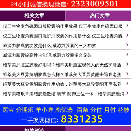
相关文章
热门文章
仅三生物麦角硫因口服胶囊的作用效果 仅三生物麦角硫因口服
胶囊的三大作用
仅三生物麦角硫因口服护肝胶囊的作用是什么 仅三生物麦角硫
因口服胶囊的三大作用
威源力胶囊的功效是什么,威源力胶囊的三大功效
威源力胶囊提高性功能吗,威源力胶囊多久见效
维萃美肝脏宝胶囊好用吗？维萃美肝脏宝现代人的天然护肝盾
维萃美大豆异黄酮胶囊怎么样？维萃美大豆异黄酮击退衰老焦
虑
维萃美大豆异黄酮胶囊作用功效，维萃美大豆异黄酮开启滋养
新篇
维萃美猫爪草消结胶囊散结-调节-防御三位一体，维萃美胶囊消
结有妙方
相关评论