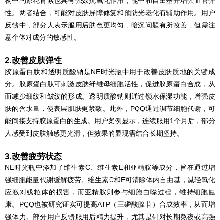
物中的原花青素也具有强效抗氧化作用，能中和自由基并增强血管弹
性。两者结合，可能对皮肤屏障修复和预防光老化有辅助作用。用户
反馈中，部分人表示服用后肤色更均匀，暗沉问题有所改善，但需注
意个体对成分的敏感性。
2.改善皮肤弹性
胶原蛋白肽和透明质酸钠是NE时光瓶中用于改善皮肤质地的关键成
分。胶原蛋白肽可刺激皮肤纤维母细胞活性，促进胶原蛋白合成，从
而减少细纹和皱纹的形成。透明质酸钠则通过锁水保湿功能，增强皮
肤的含水量，使表层肌肤更紧致。此外，PQQ通过调节细胞代谢，可
能间接支持胶原蛋白的生成。用户案例显示，连续服用1个月后，部分
人感受到皮肤触感更光滑，但效果的显现需结合长期坚持。
3.改善疲劳状态
NE时光瓶中添加了维生素C、维生素E和亚精胺等成分，旨在通过增
强细胞能量代谢缓解疲劳。维生素C和E可清除体内自由基，减轻氧化
应激对线粒体的损害，而亚精胺则参与细胞自噬过程，维持细胞健
康。PQQ也被研究证实可提高ATP（三磷酸腺苷）合成效率，从而增
强体力。部分用户反馈服用后精力提升，尤其是针对长期熬夜或高强