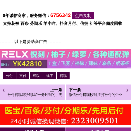
6756342
8年诚信商家，服务微信：
点击复制
支持花被 百条 芬期乐 羊小咩、抖音月付、信拥卡 等平台额度回收
--------- 以下是赞助商广告 ---------
分付
支付
可以
线下
提现
上一条
下一条
分付提现能秒到吗?一分钟到的、无
微信分付提现秒到,主打分付的企业
需等待
商家