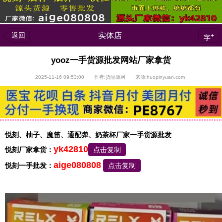
返回
实体店
+
字
yooz一手货源批发网站厂家拿货
2025-11-16 09:53:00 作者:货品源网 来源:huopinyuan.com
悦刻、柚子、魔笛、通配弹、奶茶杯厂家一手货源批发
yk42810
悦刻厂家拿货：
点击复制
aige080808
悦刻一手批发：
点击复制