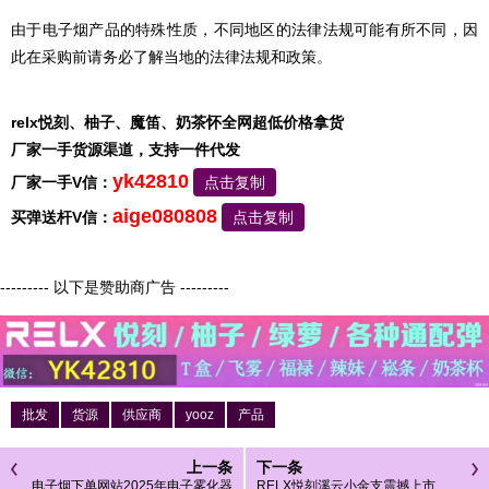
由于电子烟产品的特殊性质，不同地区的法律法规可能有所不同，因
此在采购前请务必了解当地的法律法规和政策。
relx悦刻、柚子、魔笛、奶茶怀全网超低价格拿货
厂家一手货源渠道，支持一件代发
yk42810
厂家一手V信：
点击复制
aige080808
买弹送杆V信：
点击复制
--------- 以下是赞助商广告 ---------
批发
货源
供应商
yooz
产品
上一条
下一条
电子烟下单网站2025年电子雾化器
RELX悦刻溪云小金支震撼上市