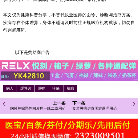
本文仅为健康科普分享，不替代执业医师的面诊、诊断与治疗方案。
疾病存在个体差异，身体不适请及时前往正规医疗机构就诊，切勿自
行判断用药。
--------- 以下是赞助商广告 ---------
病人
缓释片
肿瘤
疼痛
胰腺
上一条
下一条
胸膜肿瘤恶性间皮瘤一线二线用药
食道肿瘤进食困难调理用药
顺序讲解