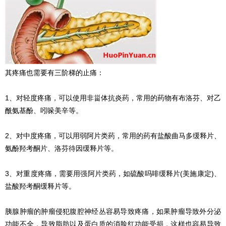
其疼痛也需要有三阶梯的止痛：
1、对轻度疼痛，可以使用非甾体抗炎药，常用的药物有布洛芬、对乙
酰氨基酚、吲哚美辛等。
2、对中度疼痛，可以用弱阿片类药，常用的药有盐酸曲马多缓释片、
氨酚羟考酮片、洛芬待因缓释片等。
3、对重度疼痛，需要用强阿片类药，如硫酸吗啡缓释片(美施康定)、
盐酸羟考酮缓释片等。
胰腺肿瘤的肿瘤侵犯腹腔神经丛容易导致疼痛，如果肿瘤导致外分泌
功能不全，导致脂肪以及蛋白质的消脸红功能受损，这样也容易导致