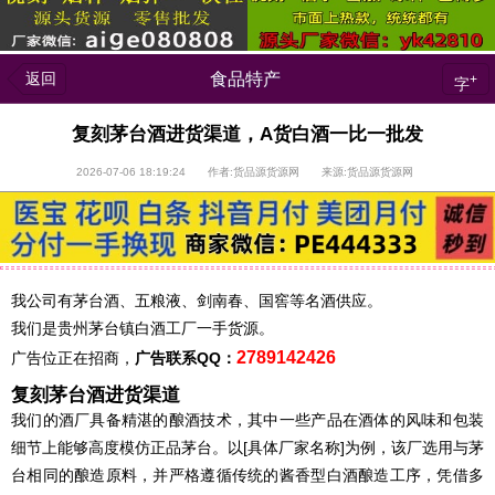
返回
食品特产
+
字
复刻茅台酒进货渠道，A货白酒一比一批发
2026-07-06 18:19:24 作者:货品源货源网 来源:货品源货源网
我公司有茅台酒、五粮液、剑南春、国窖等名酒供应。
我们是贵州茅台镇白酒工厂一手货源。
2789142426
广告位正在招商，
广告联系QQ：
复刻茅台酒进货渠道
我们的酒厂具备精湛的酿酒技术，其中一些产品在酒体的风味和包装
细节上能够高度模仿正品茅台。以[具体厂家名称]为例，该厂选用与茅
台相同的酿造原料，并严格遵循传统的酱香型白酒酿造工序，凭借多