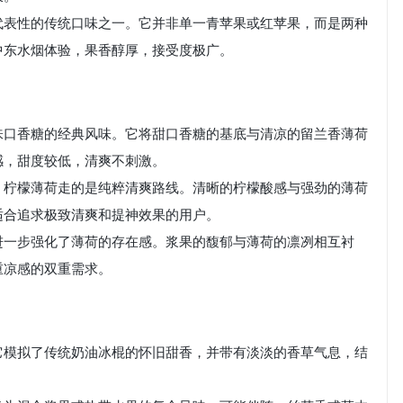
代表性的传统口味之一。它并非单一青苹果或红苹果，而是两种
中东水烟体验，果香醇厚，接受度极广。
味口香糖的经典风味。它将甜口香糖的基底与清凉的留兰香薄荷
感，甜度较低，清爽不刺激。
，柠檬薄荷走的是纯粹清爽路线。清晰的柠檬酸感与强劲的薄荷
适合追求极致清爽和提神效果的用户。
进一步强化了薄荷的存在感。浆果的馥郁与薄荷的凛冽相互衬
重凉感的双重需求。
它模拟了传统奶油冰棍的怀旧甜香，并带有淡淡的香草气息，结