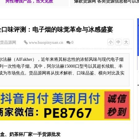
男性增强产品，当天见效
爆款货源网 各类货源信息都可以
性全口味评测：电子烟的味觉革命与冰感盛宴
小
中
大
货品源网
www.huopinyuan.cn
0
法赫（AlFakher），近年来将其标志性的浓郁风味与现代电子烟
r系列一次性电子烟。其中，阿尔法赫15000口型号以其超长续航、丰
成为市场焦点。货品源网将从技术解析、口味品鉴、横向对比及实
T盒、奶茶杯厂家一手货源批发