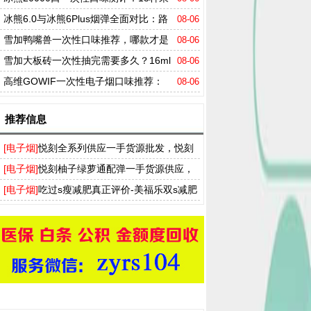
味一次说透，值得买吗？
冰熊6.0与冰熊6Plus烟弹全面对比：路
08-06
线之争，容量、口感、口味全维度拆解
雪加鸭嘴兽一次性口味推荐，哪款才是
08-06
真正的口感之王？
雪加大板砖一次性抽完需要多久？16ml
08-06
烟油+陶瓷芯的真实表现
高维GOWIF一次性电子烟口味推荐：
08-06
哪款才是真正的口感王者？
推荐信息
[电子烟]
悦刻全系列供应一手货源批发，悦刻
买烟弹送烟杆厂家拿货渠道
[电子烟]
悦刻柚子绿萝通配弹一手货源供应，
T盒飞雾奶茶杯实体店批发渠道
[电子烟]
吃过s瘦减肥真正评价-美福乐双s减肥
药多少钱一盒-ss瘦身胶囊官网