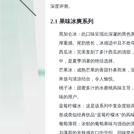
深度评测。
2.1 果味冰爽系列
黑加仑冰：此口味呈现出深邃的黑色
厚重感。尾韵悠长，冰感适中且不抢
西瓜冰：完美复刻了多汁西瓜的清甜
中，是夏季消暑的绝佳选择。
芒果冰：成熟芒果的香甜扑鼻而来，
奔放与清凉结合，令人愉悦。
桃子冰：甜蜜多汁的水蜜桃风味主导
味的用户。
蓝莓柠檬水：这是该系列中复杂度较
形成类似经典饮品“蓝莓柠檬水”的风
葡萄薄荷：浓郁的葡萄果味与强劲的
与薄荷的辛辣感在口中交织，回味悠