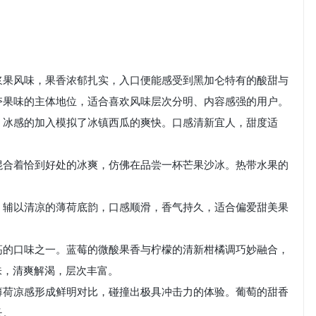
浆果风味，果香浓郁扎实，入口便能感受到黑加仑特有的酸甜与
夺果味的主体地位，适合喜欢风味层次分明、内容感强的用户。
，冰感的加入模拟了冰镇西瓜的爽快。口感清新宜人，甜度适
混合着恰到好处的冰爽，仿佛在品尝一杯芒果沙冰。热带水果的
，辅以清凉的薄荷底韵，口感顺滑，香气持久，适合偏爱甜美果
高的口味之一。蓝莓的微酸果香与柠檬的清新柑橘调巧妙融合，
味，清爽解渴，层次丰富。
薄荷凉感形成鲜明对比，碰撞出极具冲击力的体验。葡萄的甜香
长。