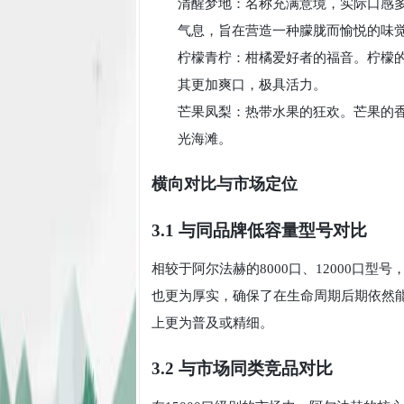
清醒梦地：名称充满意境，实际口感
气息，旨在营造一种朦胧而愉悦的味
柠檬青柠：柑橘爱好者的福音。柠檬
其更加爽口，极具活力。
芒果凤梨：热带水果的狂欢。芒果的
光海滩。
横向对比与市场定位
3.1 与同品牌低容量型号对比
相较于阿尔法赫的8000口、12000口型
也更为厚实，确保了在生命周期后期依然
上更为普及或精细。
3.2 与市场同类竞品对比