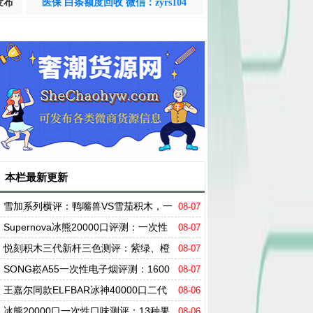
发布
医保 白条额度回收 微信：zyrs104
本栏最新更新
雪加系列横评：鸭嘴兽VS雪茄积木，一
08-07
个"天花板"，一个"大玩家"
Supernova冰熊20000口评测：一次性
08-07
电子烟卷到天花板？
悦刻积木三代新杆三色测评：紫绿、橙
08-07
白、黑，哪个才是你的心头好？
SONG崧A55一次性电子烟评测：1600
08-07
0口+16ml大烟油容量，搭配纯钴电池及高清
王嘉尔同款ELFBAR冰神40000口二代
08-06
屏实测
评测：四档调冰+三模式，凭什么席卷市场？
冰熊20000口一次性口味测评：13种果
08-06