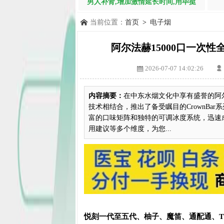
男人补肾,增加激情延长时间,用毕挺
当前位置：
首页
>
电子烟
阿尔法赫15000口一次
2026-07-07 14:02:26
内容摘要：
在中东水烟文化中享有盛誉的阿尔
技术相结合，推出了备受瞩目的CrownBa
富的口味矩阵和独特的可调冰度系统，迅速
用建议等多个维度，为您...
悦刻一代至五代、柚子、魔笛、通配通、