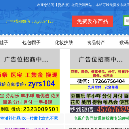
欢迎您访问【货品源】微商货源网站，本站可以免费发布微商货源
免费发布产品
广告招租微信：Jay0594123
鞋子
包包帽子
化妆护肤
食品特产
数码
男性滋补佳品,吃一粒做七次也不累
电视广告同款通便胶囊专治便