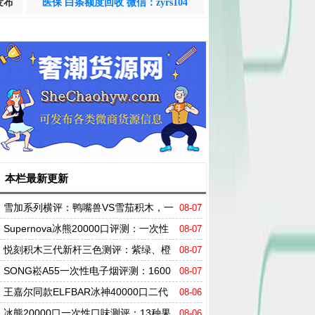
发布
医保 白条额度回收 微信：zyrs104
本栏最新更新
雪加系列横评：鸭嘴兽VS雪茄积木，一
08-07
个"天花板"，一个"大玩家"
Supernova冰熊20000口评测：一次性
08-07
电子烟卷到天花板？
悦刻积木三代新杆三色测评：紫绿、橙
08-07
白、黑，哪个才是你的心头好？
SONG崧A55一次性电子烟评测：1600
08-07
0口+16ml大烟油容量，搭配纯钴电池及高清
王嘉尔同款ELFBAR冰神40000口二代
08-06
屏实测
评测：四档调冰+三模式，凭什么席卷市场？
冰熊20000口一次性口味测评：13种果
08-06