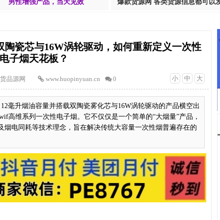
男性增强产品，当天见效
爆款货源网 各类货源信息都可以
之王：双陶瓷芯与16W涡轮驱动，如何重新定义一次性
电子烟天花板？
小
中
大
货品源网
www.huopinyuan.cn
0
命、12毫升烟油容量并搭载双陶瓷雾化芯与16W涡轮驱动的产品横空出
wif高维系列一次性电子烟。它不仅仅是一个简单的“大烟量”产品，
及烟电同耗等技术理念，旨在解决传统大容量一次性烟普遍存在的