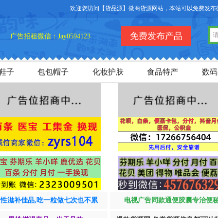
欢迎您访问【货品源】微商货源网站，本站可以免费发布微商货源信
免费发布产品
广告招租微信：Jay0594123
鞋子
包包帽子
化妆护肤
食品特产
数码
男性滋补佳品,吃一粒做七次也不累
电视广告同款通便胶囊专治便