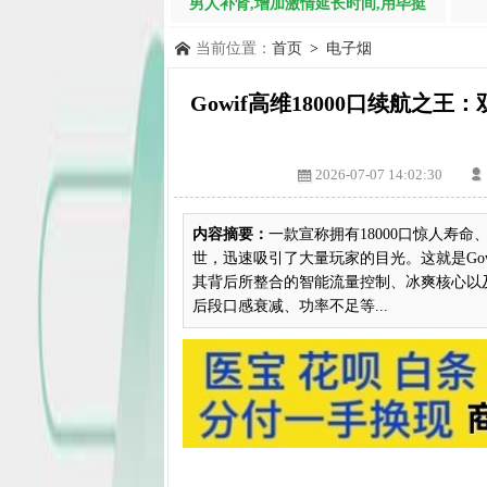
男人补肾,增加激情延长时间,用毕挺
当前位置：
首页
>
电子烟
Gowif高维18000口续航
2026-07-07 14:02:30
内容摘要：
一款宣称拥有18000口惊人寿
世，迅速吸引了大量玩家的目光。这就是Go
其背后所整合的智能流量控制、冰爽核心以
后段口感衰减、功率不足等...