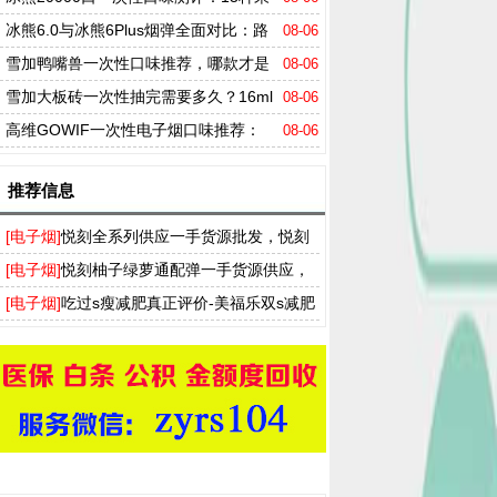
味一次说透，值得买吗？
冰熊6.0与冰熊6Plus烟弹全面对比：路
08-06
线之争，容量、口感、口味全维度拆解
雪加鸭嘴兽一次性口味推荐，哪款才是
08-06
真正的口感之王？
雪加大板砖一次性抽完需要多久？16ml
08-06
烟油+陶瓷芯的真实表现
高维GOWIF一次性电子烟口味推荐：
08-06
哪款才是真正的口感王者？
推荐信息
[电子烟]
悦刻全系列供应一手货源批发，悦刻
买烟弹送烟杆厂家拿货渠道
[电子烟]
悦刻柚子绿萝通配弹一手货源供应，
T盒飞雾奶茶杯实体店批发渠道
[电子烟]
吃过s瘦减肥真正评价-美福乐双s减肥
药多少钱一盒-ss瘦身胶囊官网