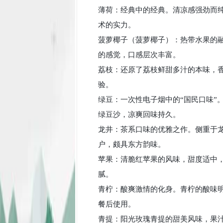
薄荷：经典中的经典。清凉感强劲而
术的实力。
菠萝椰子（菠萝椰子）：热带水果的
的感觉，口感层次丰富。
荔枝：还原了荔枝鲜甜多汁的本味，
验。
绿豆：一次性电子烟中的“国民口味”。
绿豆沙，凉爽回味持久。
龙井：茶系口味的优雅之作。侧重于
户，颇具东方韵味。
苹果：清脆红苹果的风味，甜度适中
腻。
青柠：酸爽激情的化身。青柠的酸味
餐后使用。
青提：阳光玫瑰青提的甜美风味，果