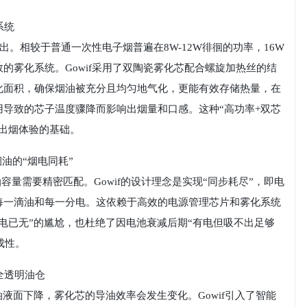
系统
输出。相较于普通一次性电子烟普遍在8W-12W徘徊的功率，16W
的雾化系统。Gowif采用了双陶瓷雾化芯配合螺旋加热丝的结
化面积，确保烟油被充分且均匀地气化，更能有效存储热量，在
导致的芯子温度骤降而影响出烟量和口感。这种“高功率+双芯
出烟体验的基础。
烟油的“烟电同耗”‍
烟油容量需要精密匹配。Gowif的设计理念是实现“同步耗尽”，即电
每一滴油和每一分电。这依赖于高效的电源管理芯片和雾化系统
电已无”的尴尬，也杜绝了因电池衰减后期“有电但吸不出足够
成性。
全透明油仓
液面下降，雾化芯的导油效率会发生变化。Gowif引入了智能