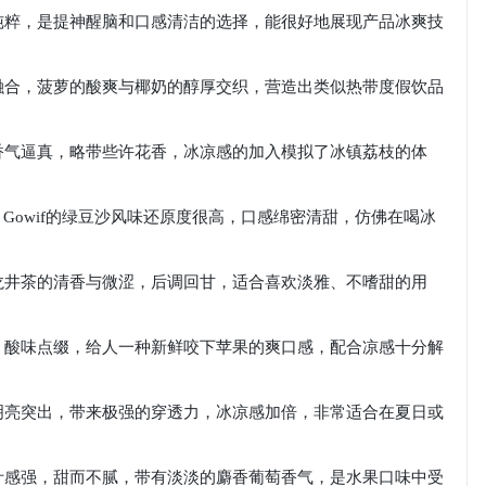
纯粹，是提神醒脑和口感清洁的选择，能很好地展现产品冰爽技
融合，菠萝的酸爽与椰奶的醇厚交织，营造出类似热带度假饮品
香气逼真，略带些许花香，冰凉感的加入模拟了冰镇荔枝的体
Gowif的绿豆沙风味还原度很高，口感绵密清甜，仿佛在喝冰
龙井茶的清香与微涩，后调回甘，适合喜欢淡雅、不嗜甜的用
，酸味点缀，给人一种新鲜咬下苹果的爽口感，配合凉感十分解
明亮突出，带来极强的穿透力，冰凉感加倍，非常适合在夏日或
汁感强，甜而不腻，带有淡淡的麝香葡萄香气，是水果口味中受