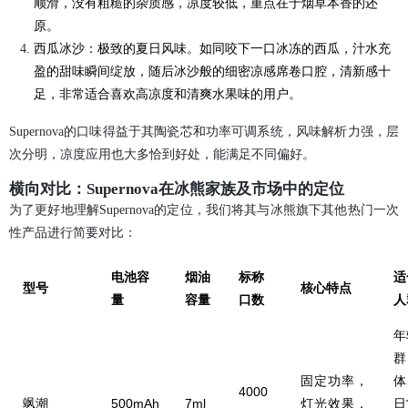
顺滑，没有粗糙的杂质感，凉度较低，重点在于烟草本香的还
原。
西瓜冰沙：极致的夏日风味。如同咬下一口冰冻的西瓜，汁水充
盈的甜味瞬间绽放，随后冰沙般的细密凉感席卷口腔，清新感十
足，非常适合喜欢高凉度和清爽水果味的用户。
Supernova的口味得益于其陶瓷芯和功率可调系统，风味解析力强，层
次分明，凉度应用也大多恰到好处，能满足不同偏好。
横向对比：Supernova在冰熊家族及市场中的定位
为了更好地理解Supernova的定位，我们将其与冰熊旗下其他热门一次
性产品进行简要对比：
电池容
烟油
标称
适
型号
核心特点
量
容量
口数
人
年
群
固定功率，
体
4000
飒潮
500mAh
7ml
灯光效果，
日