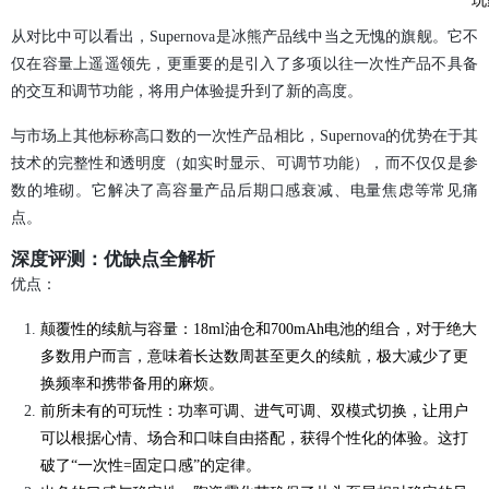
从对比中可以看出，Supernova是冰熊产品线中当之无愧的旗舰。它不
仅在容量上遥遥领先，更重要的是引入了多项以往一次性产品不具备
的交互和调节功能，将用户体验提升到了新的高度。
与市场上其他标称高口数的一次性产品相比，Supernova的优势在于其
技术的完整性和透明度（如实时显示、可调节功能），而不仅仅是参
数的堆砌。它解决了高容量产品后期口感衰减、电量焦虑等常见痛
点。
深度评测：优缺点全解析
优点：
颠覆性的续航与容量：18ml油仓和700mAh电池的组合，对于绝大
多数用户而言，意味着长达数周甚至更久的续航，极大减少了更
换频率和携带备用的麻烦。
前所未有的可玩性：功率可调、进气可调、双模式切换，让用户
可以根据心情、场合和口味自由搭配，获得个性化的体验。这打
破了“一次性=固定口感”的定律。