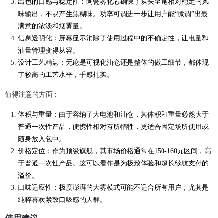
出色的口感与稳定性：陶瓷雾化芯确保了从头至尾相对稳定的风
味输出，不易产生焦糊味。功率可调进一步让用户能“微调”出最
满意的浓淡和烟雾量。
信息透明化：屏幕显示消除了使用过程中的不确定性，让电量和
油量管理变得从容。
设计工艺精湛：无论是可视化油仓还是整体的做工细节，都体现
了较高的工艺水平，手感扎实。
值得注意的方面：
体积与重量：由于容纳了大电池和油仓，其体积和重量必然大于
普通一次性产品，便携性相对有所牺牲，更适合固定场所使用或
随身放入包中。
价格定位：作为顶级旗舰，其市场价格通常在150-160元区间，高
于普通一次性产品。这可以看作是为极致体验和超长续航支付的
溢价。
口味适应性：极度澎湃的大雾模式可能不适合所有用户，尤其是
纯粹喜欢紧致口吸感的人群。