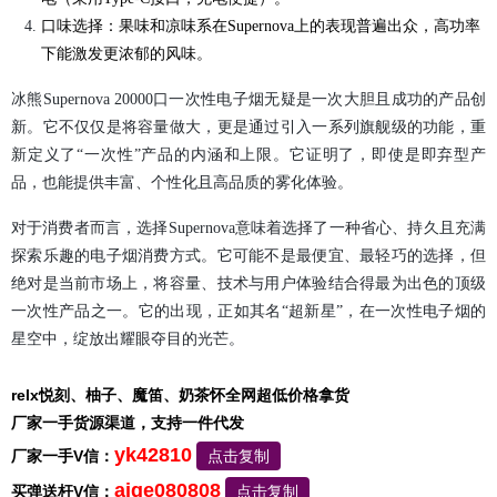
口味选择：果味和凉味系在Supernova上的表现普遍出众，高功率
下能激发更浓郁的风味。
冰熊Supernova 20000口一次性电子烟无疑是一次大胆且成功的产品创
新。它不仅仅是将容量做大，更是通过引入一系列旗舰级的功能，重
新定义了“一次性”产品的内涵和上限。它证明了，即使是即弃型产
品，也能提供丰富、个性化且高品质的雾化体验。
对于消费者而言，选择Supernova意味着选择了一种省心、持久且充满
探索乐趣的电子烟消费方式。它可能不是最便宜、最轻巧的选择，但
绝对是当前市场上，将容量、技术与用户体验结合得最为出色的顶级
一次性产品之一。它的出现，正如其名“超新星”，在一次性电子烟的
星空中，绽放出耀眼夺目的光芒。
relx悦刻、柚子、魔笛、奶茶怀全网超低价格拿货
厂家一手货源渠道，支持一件代发
yk42810
厂家一手V信：
点击复制
aige080808
买弹送杆V信：
点击复制