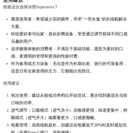
使用建议
谁最适合选择冰熊Supernova？
重度使用者：希望减少买的频率，寻求“一劳永逸”的长续航解决
方案。
科技爱好者与玩家：喜欢折腾设备，享受通过调节获得不同口感
乐趣的用户。
追求极致体验的消费者：不满足于基础功能，愿意为更好的口
感、更透明的管理和更强的性能付费。
作为备用或主力设备：无论是作为长期出差、旅行的可靠备用，
还是日常在家使用的主力，它都能出色胜任。
使用建议：
初次使用：建议从较低功率档位开始尝试，逐步找到最适合当前
口味的功率。
进气调节：口吸模式（进气关小）击喉感更强，味道更集中；肺
吸模式（进气开大）烟雾量更大，口感更顺畅。
电量管理：虽然续航超长，但建议在电量低于20%时及时规划充
电（采用Type-C接口，充电便捷）。