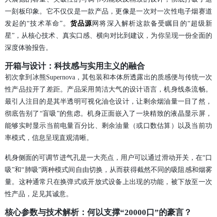
一刻板印象。它不仅仅是一款产品，更像是一次对一次性电子烟赛道
发起的“技术革命”。
货品源
网将深入解析这款备受瞩目的“超级新
星”，从核心技术、真实口感、横向对比到建议，为你呈现一份全面的
深度体验报告。
开箱与设计：科技感与实用主义的融合
初次拿到冰熊Supernova，其包装和本体所透露出的质感便与传统一次
性产品拉开了差距。产品采用简洁大气的设计语言，机身线条流畅。
最引人注目的是其半透明可视化油仓设计，让剩余烟油量一目了然，
彻底告别了“盲吸”的焦虑。机身正面嵌入了一块精致的液晶显示屏，
能够实时显示当前电量百分比、剩余油量（或口数估算）以及当前功
率模式，信息呈现直观清晰。
机身侧面的可调节进气孔是一大亮点，用户可以通过滑动开关，在“口
吸”和“肺吸”两种模式间自由切换，从而获得截然不同的吸阻感和烟雾
量。这种通常只在换弹式或开放式设备上出现的功能，被下放至一次
性产品，足见其诚意。
核心参数与技术解析：何以支撑“20000口”的豪言？