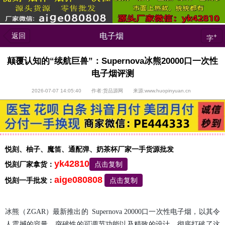
返回
电子烟
+
字
颠覆认知的“续航巨兽”：Supernova冰熊20000口一次性
电子烟评测
2026-07-07 14:05:40 作者:货品源网 来源:www.huopinyuan.cn
悦刻、柚子、魔笛、通配弹、奶茶杯厂家一手货源批发
yk42810
悦刻厂家拿货：
点击复制
aige080808
悦刻一手批发：
点击复制
冰熊（ZGAR）最新推出的 Supernova 20000口一次性电子烟，以其令
人震撼的容量、突破性的可调节功能以及精致的设计，彻底打破了这