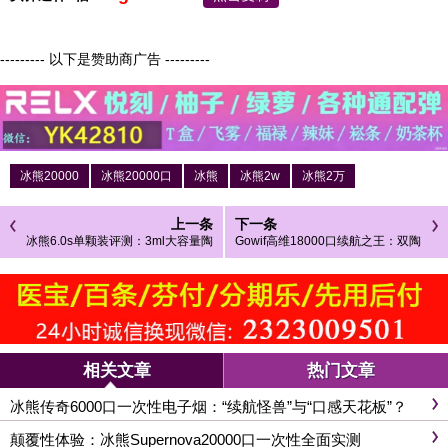
--------- 以下是赞助商广告 ---------
冰熊20000
冰熊20000口
冰熊
冰熊2w
冰熊2万
上一条
下一条
冰熊6.0s单颗装评测：3ml大容量陶
Gowif高维18000口续航之王：双陶
瓷芯，能否重新定义“口粮弹”标准？
瓷芯与16W涡轮驱动，如何重新定
义一次性电子烟天花板？
相关文章
热门文章
冰熊传奇6000口一次性电子烟：“续航怪兽”与“口感天花板”？
颠覆性体验：冰熊Supernova20000口一次性全面实测