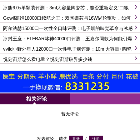
冰熊6.0s单颗装评测：3ml大容量陶瓷芯，能否重新定义“口粮
弹”标准？
Gowif高维18000口续航之王：双陶瓷芯与16W涡轮驱动，如何
重新定义一次性电子烟天花板？
阿尔法赫15000口一次性全口味评测：电子烟的味觉革命与冰感
盛宴
冰封王座：ELFBAR冰神40000口评测，王嘉尔同款为何能引爆
市场？
vvild小野外星人12000口一次性电子烟评测：10ml大容量+陶瓷
芯，口感与续航的终极对决
悦刻宙斯怎么看电量？悦刻宙斯破界多少钱
相关评论
暂无评论
发表评论，请先
/