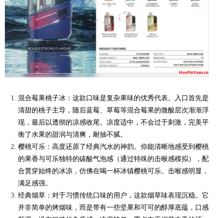
混合莓果桃子冰：这款口味是复杂果味的优秀代表。入口首先是
清甜的桃子主导，随后蓝莓、草莓等混合莓果的微酸层次渐渐浮
现，最后以透彻的凉感收尾。凉度适中，不会过于刺激，完美平
衡了水果的甜润与清爽，耐抽不腻。
樱桃可乐：高度还原了经典汽水的神韵。你能清晰地感受到樱桃
的果香与可乐独特的碳酸气泡感（通过特殊的击喉感模拟），配
合贯穿始终的冰凉，仿佛在喝一杯冰镇樱桃可乐。击喉感明显，
满足感强。
经典烟草：对于习惯传统口味的用户，这款烟草味表现沉稳。它
并非简单的烤烟味，而是带有一些坚果和可可的醇厚底蕴，口感