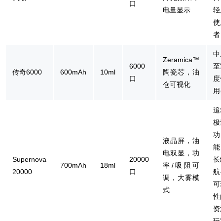
口
电量显示
轻
使
者
中
Zeramica™
6000
至
传奇6000
600mAh
10ml
陶瓷芯，油
口
度
仓可视化
用
追
极
功
液晶屏，油
能
电双显，功
Supernova
20000
长
700mAh
18ml
率/吸阻可
20000
口
航
调，大雾模
可
式
性
资
玩