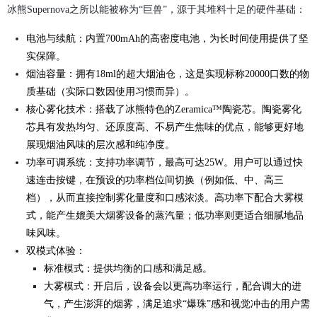
冰熊Supernova之所以能被称为“巨兽”，源于其堆料十足的硬件基础：
电池与续航：内置700mAh的高密度电池，为长时间使用提供了坚
实保障。
烟油容量：拥有18ml的超大烟油仓，这是实现标称20000口数的物
质基础（实际口数因使用习惯而异）。
核心雾化技术：搭载了冰熊特色的Zeramica™陶瓷芯。陶瓷雾化
芯具有发热均匀、还原度高、不易产生焦味的优点，能够更好地
展现烟油风味的层次感和纯净度。
功率可调系统：支持功率调节，最高可达25W。用户可以通过快
速连击按键，在预设的功率档位间切换（例如低、中、高三
档），从而直接控制雾化量度和口感浓淡。高功率下配合大雾模
式，能产生媲美大烟雾设备的蒸汽量；低功率则更适合细腻地品
味风味。
双模式体验：
标准模式：提供均衡的口感和满足感。
大雾模式：开启后，设备会以更高功率运行，配合调大的进
气，产生澎湃的烟雾，满足追求“爆珠”感和视觉冲击的用户需