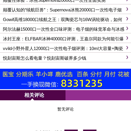
颠覆性体验：冰熊Supernova20000口一次性全面实测
颠覆认知的“续航巨兽”：Supernova冰熊20000口一次性电子烟
评测
Gowif高维18000口续航之王：双陶瓷芯与16W涡轮驱动，如何
重新定义一次性电子烟天花板？
阿尔法赫15000口一次性全口味评测：电子烟的味觉革命与冰感
盛宴
冰封王座：ELFBAR冰神40000口评测，王嘉尔同款为何能引爆
市场？
vvild小野外星人12000口一次性电子烟评测：10ml大容量+陶瓷
芯，口感与续航的终极对决
悦刻宙斯怎么看电量？悦刻宙斯破界多少钱
相关评论
暂无评论