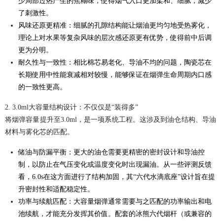
少局部过热产生的焦糊味，使得烟气入口更加柔和、细腻，减少
了刺激性。
风味还原更精准：细腻的孔隙结构能让烟油更均匀地受热雾化，
理论上对水果等复杂风味的层次感还原更有优势，使得前中后调
更为分明。
耐久性与一致性：相比棉芯易老化、导油不均的问题，陶瓷芯在
长期使用中性能衰减相对较慢，能够保证在烟弹生命周期内口感
的一致性更高。
2. 3.0ml大容量结构设计：不仅仅是“装得多”‍
将烟弹容量提升至3.0ml，是一项系统工程。这涉及到油仓结构、导油
材料与雾化芯的匹配。
储油与防漏平衡：更大的油仓需要更精密的密封设计和导油控
制，以防止在气压变化或温度变化时出现漏油。从一些评测反馈
看，6.0s在这方面进行了结构加固，其“六代水滴底座”设计旨在提
升密封性和适配稳定性。
功率与续航匹配：大容量烟弹通常需要与之匹配的功率输出和电
池续航，才能充分发挥其价值。配套的冰熊六代烟杆（或兼容的