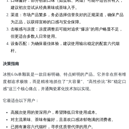
口味偏好：部分创新口味（如蛋糕、烤烟）可能不适合所有人，
建议初次尝试从经典果味或茶味入手。
渠道：市场产品繁多，务必选择信誉良好的正规渠道，确保产品
为正品，以获得宣称的口感与安全保障。
击喉感与凉度：凉度调整后可能对追求“爆凉”的用户略显不足，
但更适合多数人日常使用。
设备匹配：为确保最佳体验，建议使用输出稳定的配套六代烟
杆。
决策指南
冰熊6.0s单颗装是一款目标明确、特点鲜明的产品。它并非在所有维
度都追求极致，而是精准地抓住了“大容量”、“高性价比”和“稳定口
感”这三个核心痛点，并通陶瓷雾化技术加以实现。
它最适合以下用户：
高频次使用的资深用户，希望降低日常使用成本。
对主流果味、茶味有偏好，且喜欢口感浓郁饱满的消费者。
已拥有兼容六代烟杆，寻求优质替代弹的用户。