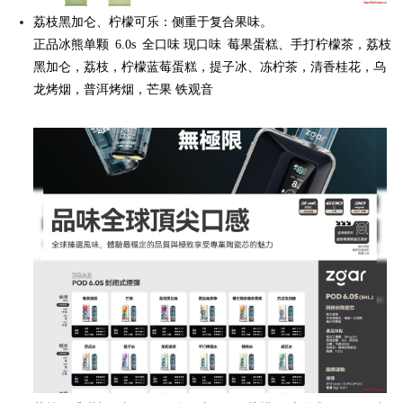
荔枝黑加仑、柠檬可乐：侧重于复合果味。
正品冰熊单颗 6.0s 全口味 现口味 莓果蛋糕、手打柠檬茶，荔枝
黑加仑，荔枝，柠檬蓝莓蛋糕，提子冰、冻柠茶，清香桂花，乌
龙烤烟，普洱烤烟，芒果 铁观音