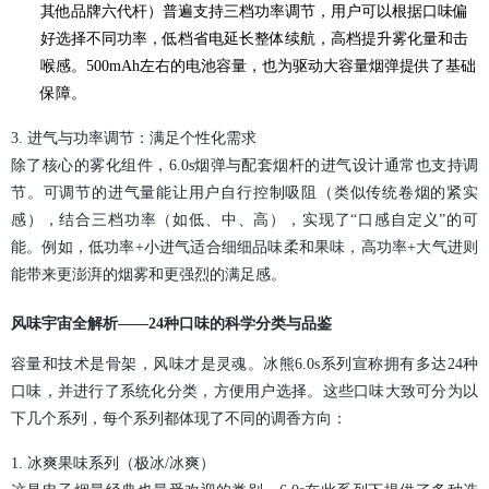
其他品牌六代杆）普遍支持三档功率调节，用户可以根据口味偏
好选择不同功率，低档省电延长整体续航，高档提升雾化量和击
喉感。500mAh左右的电池容量，也为驱动大容量烟弹提供了基础
保障。
3. 进气与功率调节：满足个性化需求
除了核心的雾化组件，6.0s烟弹与配套烟杆的进气设计通常也支持调
节。可调节的进气量能让用户自行控制吸阻（类似传统卷烟的紧实
感），结合三档功率（如低、中、高），实现了“口感自定义”的可
能。例如，低功率+小进气适合细细品味柔和果味，高功率+大气进则
能带来更澎湃的烟雾和更强烈的满足感。
风味宇宙全解析——24种口味的科学分类与品鉴
容量和技术是骨架，风味才是灵魂。冰熊6.0s系列宣称拥有多达24种
口味，并进行了系统化分类，方便用户选择。这些口味大致可分为以
下几个系列，每个系列都体现了不同的调香方向：
1. 冰爽果味系列（极冰/冰爽）‍