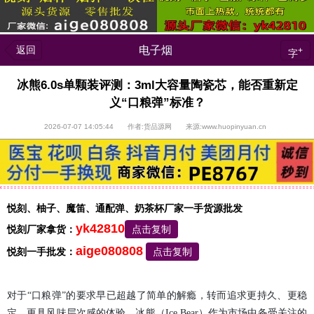
返回
电子烟
+
字
冰熊6.0s单颗装评测：3ml大容量陶瓷芯，能否重新定
义“口粮弹”标准？
2026-07-07 14:05:44 作者:货品源网 来源:www.huopinyuan.cn
悦刻、柚子、魔笛、通配弹、奶茶杯厂家一手货源批发
yk42810
悦刻厂家拿货：
点击复制
aige080808
悦刻一手批发：
点击复制
对于“口粮弹”的要求早已超越了简单的解瘾，转而追求更持久、更稳
定、更具风味层次感的体验。冰熊（Ice Bear）作为市场中备受关注的