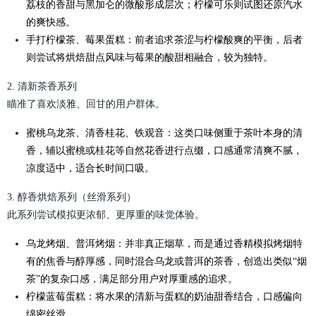
荔枝的香甜与黑加仑的微酸形成层次；柠檬可乐则试图还原汽水
的爽快感。
手打柠檬茶、莓果蛋糕：前者追求茶涩与柠檬酸爽的平衡，后者
则尝试将烘焙甜点风味与莓果的酸甜相融合，较为独特。
2. 清新茶香系列
瞄准了喜欢淡雅、回甘的用户群体。
蜜桃乌龙茶、清香桂花、铁观音：这类口味侧重于茶叶本身的清
香，辅以蜜桃或桂花等自然花香进行点缀，口感通常清爽不腻，
凉度适中，适合长时间口吸。
3. 醇香烘焙系列（丝滑系列）‍
此系列尝试模拟更浓郁、更厚重的味觉体验。
乌龙烤烟、普洱烤烟：并非真正烟草，而是通过香精模拟烤烟特
有的焦香与醇厚感，同时混合乌龙或普洱的茶香，创造出类似“烟
茶”的复杂口感，满足部分用户对厚重感的追求。
柠檬蓝莓蛋糕：将水果的清新与蛋糕的奶油甜香结合，口感偏向
绵密丝滑。