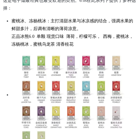
这是电子烟最经典也最受欢迎的类别。6.0s在此系列下提供了多种选
择：
蜜桃冰、冻杨桃冰：主打清甜水果与冰凉感的结合，强调水果的
鲜甜多汁，后调有清晰的薄荷凉意。
正品冰熊6.0 单颗 现货口味 薄荷，柠檬可乐， 西梅，蜜桃冰，
冻杨桃冰，蜜桃乌龙茶 清香桂花