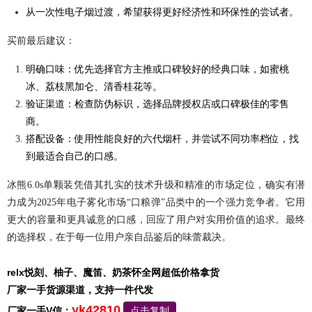
从一次性电子烟过渡，希望获得更好经济性和环保性的尝试者。
买前最后建议：
明确口味：优先选择官方主推或口碑较好的经典口味，如蜜桃
冰、荔枝黑加仑、清香桂花等。
验证渠道：检查防伪标识，选择品牌授权店或口碑极佳的零售
商。
搭配设备：使用性能良好的六代烟杆，并尝试不同功率档位，找
到最适合自己的口感。
冰熊6.0s单颗装凭借其扎实的技术升级和精准的市场定位，确实有潜
力成为2025年电子雾化市场“口粮弹”品类中的一个强力竞争者。它用
更大的容量和更具诚意的口感，回应了用户对实用价值的追求。最终
的选择权，在于每一位用户亲自品鉴后的味蕾裁决。
relx悦刻、柚子、魔笛、奶茶怀全网超低价格拿货
厂家一手货源渠道，支持一件代发
yk42810
厂家一手V信：
点击复制